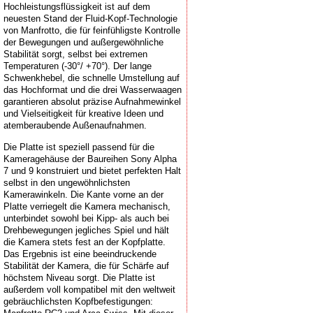
Hochleistungsflüssigkeit ist auf dem
neuesten Stand der Fluid-Kopf-Technologie
von Manfrotto, die für feinfühligste Kontrolle
der Bewegungen und außergewöhnliche
Stabilität sorgt, selbst bei extremen
Temperaturen (-30°/ +70°). Der lange
Schwenkhebel, die schnelle Umstellung auf
das Hochformat und die drei Wasserwaagen
garantieren absolut präzise Aufnahmewinkel
und Vielseitigkeit für kreative Ideen und
atemberaubende Außenaufnahmen.
Die Platte ist speziell passend für die
Kameragehäuse der Baureihen Sony Alpha
7 und 9 konstruiert und bietet perfekten Halt
selbst in den ungewöhnlichsten
Kamerawinkeln. Die Kante vorne an der
Platte verriegelt die Kamera mechanisch,
unterbindet sowohl bei Kipp- als auch bei
Drehbewegungen jegliches Spiel und hält
die Kamera stets fest an der Kopfplatte.
Das Ergebnis ist eine beeindruckende
Stabilität der Kamera, die für Schärfe auf
höchstem Niveau sorgt. Die Platte ist
außerdem voll kompatibel mit den weltweit
gebräuchlichsten Kopfbefestigungen: