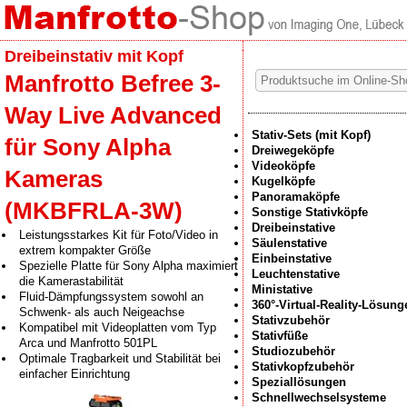
Dreibeinstativ mit Kopf
Manfrotto Befree 3-
Way Live Advanced
Stativ-Sets (mit Kopf)
für Sony Alpha
Dreiwegeköpfe
Videoköpfe
Kameras
Kugelköpfe
Panoramaköpfe
(MKBFRLA-3W)
Sonstige Stativköpfe
Dreibeinstative
Leistungsstarkes Kit für Foto/Video in
Säulenstative
extrem kompakter Größe
Einbeinstative
Spezielle Platte für Sony Alpha maximiert
Leuchtenstative
die Kamerastabilität
Ministative
Fluid-Dämpfungssystem sowohl an
360°-Virtual-Reality-Lösung
Schwenk- als auch Neigeachse
Stativzubehör
Kompatibel mit Videoplatten vom Typ
Stativfüße
Arca und Manfrotto 501PL
Studiozubehör
Optimale Tragbarkeit und Stabilität bei
Stativkopfzubehör
einfacher Einrichtung
Speziallösungen
Schnellwechselsysteme