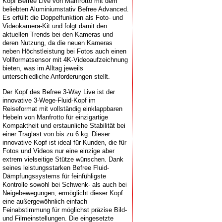
Kopf Befree Live von Manfrotto mit dem
beliebten Aluminiumstativ Befree Advanced.
Es erfüllt die Doppelfunktion als Foto- und
Videokamera-Kit und folgt damit den
aktuellen Trends bei den Kameras und
deren Nutzung, da die neuen Kameras
neben Höchstleistung bei Fotos auch einen
Vollformatsensor mit 4K-Videoaufzeichnung
bieten, was im Alltag jeweils
unterschiedliche Anforderungen stellt.
Der Kopf des Befree 3-Way Live ist der
innovative 3-Wege-Fluid-Kopf im
Reiseformat mit vollständig einklappbaren
Hebeln von Manfrotto für einzigartige
Kompaktheit und erstaunliche Stabilität bei
einer Traglast von bis zu 6 kg. Dieser
innovative Kopf ist ideal für Kunden, die für
Fotos und Videos nur eine einzige aber
extrem vielseitige Stütze wünschen. Dank
seines leistungsstarken Befree Fluid-
Dämpfungssystems für feinfühligste
Kontrolle sowohl bei Schwenk- als auch bei
Neigebewegungen, ermöglicht dieser Kopf
eine außergewöhnlich einfach
Feinabstimmung für möglichst präzise Bild-
und Filmeinstellungen. Die eingesetzte