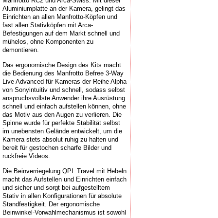
Manfrotto RC2 und Arca-Swiss. Mit dieser
Aluminiumplatte an der Kamera, gelingt das
Einrichten an allen Manfrotto-Köpfen und
fast allen Stativköpfen mit Arca-
Befestigungen auf dem Markt schnell und
mühelos, ohne Komponenten zu
demontieren.
Das ergonomische Design des Kits macht
die Bedienung des Manfrotto Befree 3-Way
Live Advanced für Kameras der Reihe Alpha
von Sonyintuitiv und schnell, sodass selbst
anspruchsvollste Anwender ihre Ausrüstung
schnell und einfach aufstellen können, ohne
das Motiv aus den Augen zu verlieren. Die
Spinne wurde für perfekte Stabilität selbst
im unebensten Gelände entwickelt, um die
Kamera stets absolut ruhig zu halten und
bereit für gestochen scharfe Bilder und
ruckfreie Videos.
Die Beinverriegelung QPL Travel mit Hebeln
macht das Aufstellen und Einrichten einfach
und sicher und sorgt bei aufgestelltem
Stativ in allen Konfigurationen für absolute
Standfestigkeit. Der ergonomische
Beinwinkel-Vorwahlmechanismus ist sowohl