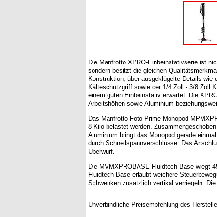
Die Manfrotto XPRO-Einbeinstativserie ist 
sondern besitzt die gleichen Qualitätsmerkma
Konstruktion, über ausgeklügelte Details wi
Kälteschutzgriff sowie der 1/4 Zoll - 3/8 Zol
einem guten Einbeinstativ erwartet. Die XPRO
Arbeitshöhen sowie Aluminium-beziehungsweise
Das Manfrotto Foto Prime Monopod MPMXPROA
8 Kilo belastet werden. Zusammengeschoben i
Aluminium bringt das Monopod gerade einmal
durch Schnellspannverschlüsse. Das Anschlus
Überwurf.
Die MVMXPROBASE Fluidtech Base wiegt 450 
Fluidtech Base erlaubt weichere Steuerbewegu
Schwenken zusätzlich vertikal verriegeln. D
Unverbindliche Preisempfehlung des Herstelle