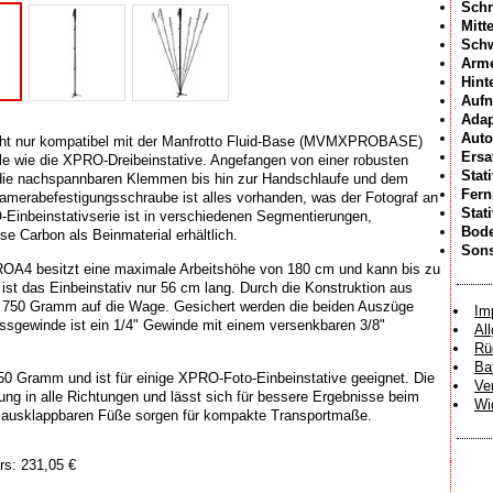
Schn
Mitt
Sch
Arme
Hint
Aufn
Adap
Auto
nicht nur kompatibel mit der Manfrotto Fluid-Base (MVMXPROBASE)
Ersa
le wie die XPRO-Dreibeinstative. Angefangen von einer robusten
Stat
e die nachspannbaren Klemmen bis hin zur Handschlaufe und dem
Fer
l Kamerabefestigungsschraube ist alles vorhanden, was der Fotograf an
Stat
-Einbeinstativserie ist in verschiedenen Segmentierungen,
Bode
 Carbon als Beinmaterial erhältlich.
Sons
4 besitzt eine maximale Arbeitshöhe von 180 cm und kann bis zu
st das Einbeinstativ nur 56 cm lang. Durch die Konstruktion aus
 750 Gramm auf die Wage. Gesichert werden die beiden Auszüge
Im
sgewinde ist ein 1/4" Gewinde mit einem versenkbaren 3/8"
Al
Rü
Ba
Gramm und ist für einige XPRO-Foto-Einbeinstative geeignet. Die
Ve
ng in alle Richtungen und lässt sich für bessere Ergebnisse beim
Wi
ie ausklappbaren Füße sorgen für kompakte Transportmaße.
rs: 231,05 €