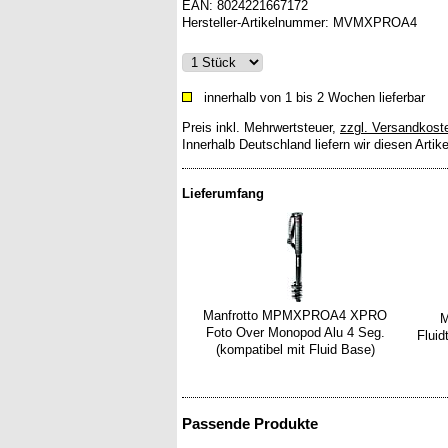
EAN:
8024221667172
Hersteller-Artikelnummer:
MVMXPROA4
innerhalb von 1 bis 2 Wochen lieferbar
Preis inkl. Mehrwertsteuer
,
zzgl. Versandkost
Innerhalb Deutschland liefern wir diesen Artik
Lieferumfang
Manfrotto MPMXPROA4 XPRO
M
Foto Over Monopod Alu 4 Seg.
Flui
(kompatibel mit Fluid Base)
Passende Produkte