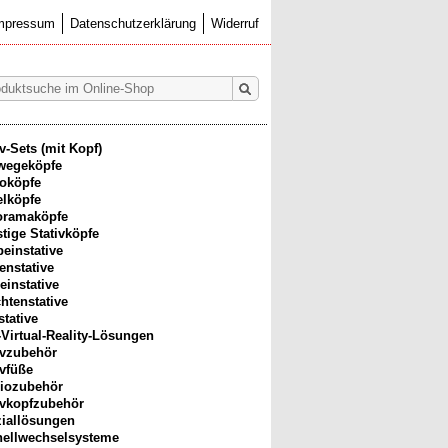
mpressum
Datenschutzerklärung
Widerruf
iv-Sets (mit Kopf)
wegeköpfe
oköpfe
lköpfe
oramaköpfe
tige Stativköpfe
beinstative
enstative
einstative
htenstative
stative
-Virtual-Reality-Lösungen
ivzubehör
ivfüße
iozubehör
ivkopfzubehör
iallösungen
ellwechselsysteme