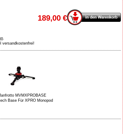
189,00 €
en
.
el versandkostenfrei!
anfrotto MVMXPROBASE
dtech Base Für XPRO Monopod