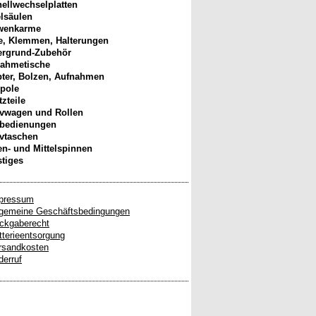
ellwechselplatten
elsäulen
wenkarme
, Klemmen, Halterungen
ergrund-Zubehör
ahmetische
ter, Bolzen, Aufnahmen
pole
tzteile
ivwagen und Rollen
nbedienungen
ivtaschen
n- und Mittelspinnen
tiges
pressum
lgemeine Geschäftsbedingungen
ckgaberecht
tterieentsorgung
rsandkosten
derruf