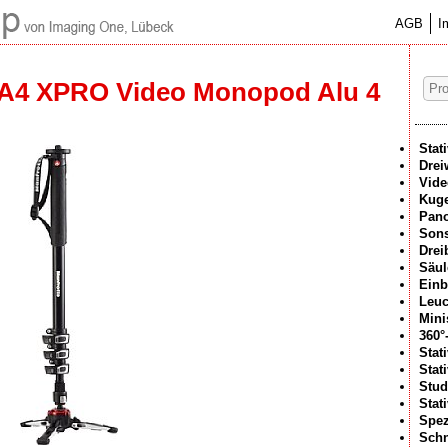
AGB
I
4 XPRO Video Monopod Alu 4
Stat
Drei
Vide
Kuge
Pan
Sons
Drei
Säul
Einb
Leuc
Mini
360°
Stat
Stat
Stud
Stat
Spez
Schn