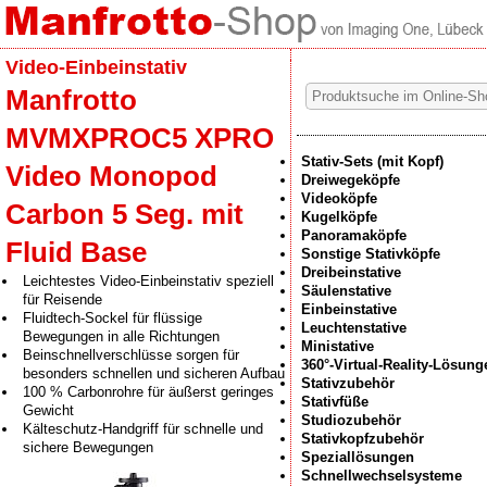
Video-Einbeinstativ
Manfrotto
MVMXPROC5 XPRO
Stativ-Sets (mit Kopf)
Video Monopod
Dreiwegeköpfe
Videoköpfe
Carbon 5 Seg. mit
Kugelköpfe
Panoramaköpfe
Fluid Base
Sonstige Stativköpfe
Dreibeinstative
Leichtestes Video-Einbeinstativ speziell
Säulenstative
für Reisende
Einbeinstative
Fluidtech-Sockel für flüssige
Leuchtenstative
Bewegungen in alle Richtungen
Ministative
Beinschnellverschlüsse sorgen für
360°-Virtual-Reality-Lösung
besonders schnellen und sicheren Aufbau
Stativzubehör
100 % Carbonrohre für äußerst geringes
Stativfüße
Gewicht
Studiozubehör
Kälteschutz-Handgriff für schnelle und
Stativkopfzubehör
sichere Bewegungen
Speziallösungen
Schnellwechselsysteme