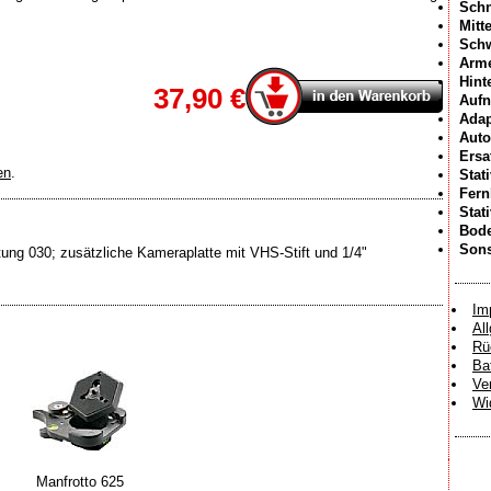
Schn
Mitt
Sch
Arme
Hint
37,90 €
Aufn
Adap
Auto
Ersa
en
.
Stat
Fer
Stat
Bode
Sons
htung 030; zusätzliche Kameraplatte mit VHS-Stift und 1/4"
Im
Al
Rü
Ba
Ve
Wi
Manfrotto 625