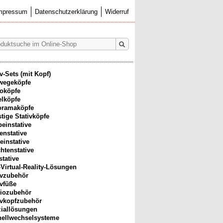
mpressum
Datenschutzerklärung
Widerruf
iv-Sets (mit Kopf)
wegeköpfe
oköpfe
lköpfe
oramaköpfe
tige Stativköpfe
beinstative
enstative
einstative
htenstative
stative
-Virtual-Reality-Lösungen
ivzubehör
ivfüße
iozubehör
ivkopfzubehör
iallösungen
ellwechselsysteme