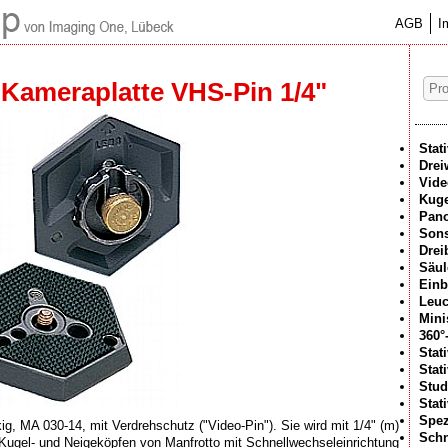
AGB
I
Kameraplatte VHS-Pin 1/4"
Stat
Drei
Vide
Kuge
Pan
Sons
Drei
Säul
Einb
Leuc
Mini
360°
Stat
Stat
Stud
Stat
Spez
g, MA 030-14, mit Verdrehschutz ("Video-Pin"). Sie wird mit 1/4" (m)
Schn
n Kugel- und Neigeköpfen von Manfrotto mit Schnellwechseleinrichtung