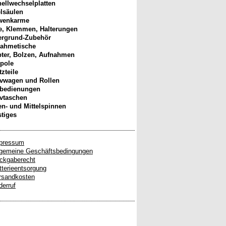
ellwechselplatten
elsäulen
wenkarme
, Klemmen, Halterungen
ergrund-Zubehör
ahmetische
ter, Bolzen, Aufnahmen
pole
tzteile
ivwagen und Rollen
nbedienungen
ivtaschen
n- und Mittelspinnen
tiges
pressum
lgemeine Geschäftsbedingungen
ckgaberecht
tterieentsorgung
rsandkosten
derruf