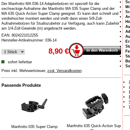
Sc
Der Manfrotto MA 036-14 Adapterbolzen ist speziell für die
Mi
sechseckige Aufnahme der Manfrotto MA 035 Super Clamp und der
Sc
MA 635 Quick Action Super Clamp geeignet. Er kann dort schnell und
Ar
verdrehsicher montiert werden und stellt dann einen 5/8-Zoll-
Hi
Aufnahmebolzen für Studiozubehör zur Verfügung, auch kann Zubehör
Au
am 1/4-Zoll-Gewinde (m) angebracht werden.
Ad
EAN:
8024221012255
Au
Hersteller-Artikelnummer:
036-14
Er
St
8,90 €
Fe
St
Bo
sofort lieferbar
So
Preis inkl. Mehrwertsteuer
,
zzgl. Versandkosten
.
Passende Produkte
Manfrotto 635 Quick-Action Super
Manfrotto 035 Super Clamp