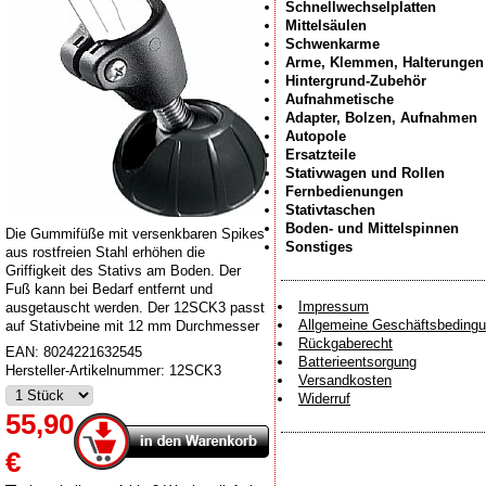
Schnellwechselplatten
Mittelsäulen
Schwenkarme
Arme, Klemmen, Halterungen
Hintergrund-Zubehör
Aufnahmetische
Adapter, Bolzen, Aufnahmen
Autopole
Ersatzteile
Stativwagen und Rollen
Fernbedienungen
Stativtaschen
Boden- und Mittelspinnen
Die Gummifüße mit versenkbaren Spikes
Sonstiges
aus rostfreien Stahl erhöhen die
Griffigkeit des Stativs am Boden. Der
Fuß kann bei Bedarf entfernt und
Impressum
ausgetauscht werden. Der 12SCK3 passt
Allgemeine Geschäftsbeding
auf Stativbeine mit 12 mm Durchmesser
Rückgaberecht
EAN:
8024221632545
Batterieentsorgung
Hersteller-Artikelnummer:
12SCK3
Versandkosten
Widerruf
55,90
€