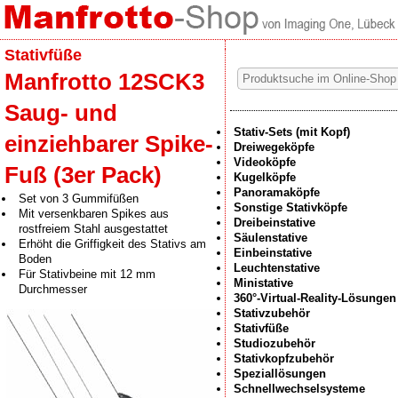
Stativfüße
Manfrotto 12SCK3
Saug- und
Stativ-Sets (mit Kopf)
einziehbarer Spike-
Dreiwegeköpfe
Videoköpfe
Fuß (3er Pack)
Kugelköpfe
Panoramaköpfe
Set von 3 Gummifüßen
Sonstige Stativköpfe
Mit versenkbaren Spikes aus
Dreibeinstative
rostfreiem Stahl ausgestattet
Säulenstative
Erhöht die Griffigkeit des Stativs am
Einbeinstative
Boden
Leuchtenstative
Für Stativbeine mit 12 mm
Ministative
Durchmesser
360°-Virtual-Reality-Lösungen
Stativzubehör
Stativfüße
Studiozubehör
Stativkopfzubehör
Speziallösungen
Schnellwechselsysteme