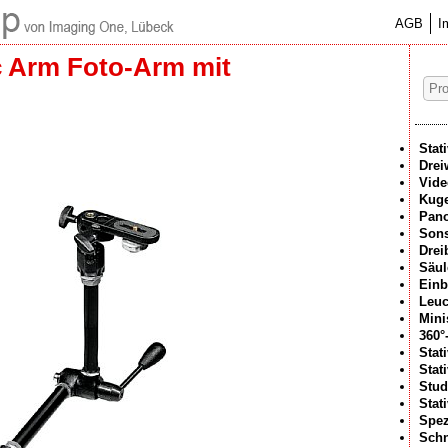
AGB
I
c Arm Foto-Arm mit
Stat
Drei
Vide
Kuge
Pan
Sons
Drei
Säul
Einb
Leuc
Mini
360°
Stat
Stat
Stud
Stat
Spez
Schn