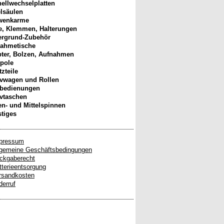
ellwechselplatten
elsäulen
wenkarme
, Klemmen, Halterungen
ergrund-Zubehör
ahmetische
ter, Bolzen, Aufnahmen
pole
tzteile
ivwagen und Rollen
nbedienungen
ivtaschen
n- und Mittelspinnen
tiges
pressum
lgemeine Geschäftsbedingungen
ckgaberecht
tterieentsorgung
rsandkosten
derruf