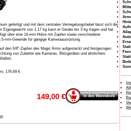
Schn
Mitt
Sch
Arme
Hint
ium gefertigt und mit dem zentralen Verriegelungshebel lässt sich die
Aufn
nem Eigengewicht von 1,17 kg kann er Geräte bis 3 kg tragen und hat
Adap
fügt über eine 16-mm-Hülse mit Zapfen sowie verschiedene
Auto
9,5-mm-Gewinde für gängige Kameraausrüstung.
Ersa
Stat
auf den 5/8"-Zapfen des Magic Arms aufgesteckt und festgezogen.
Fer
richtung von Zubehör wie Kameras, Blitzgeräten und ähnlichem.
Stat
thalten.
Bode
Sons
rs: 176,69 €
Im
Al
Rü
149,00 €
Ba
Ve
Wi
en
.