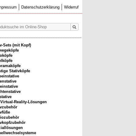
mpressum
Datenschutzerklärung
Widerruf
iv-Sets (mit Kopf)
wegeköpfe
oköpfe
lköpfe
oramaköpfe
tige Stativköpfe
beinstative
enstative
einstative
htenstative
stative
-Virtual-Reality-Lösungen
ivzubehör
ivfüße
iozubehör
ivkopfzubehör
iallösungen
ellwechselsysteme