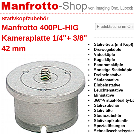
Stativkopfzubehör
Manfrotto 400PL-HIG
Kameraplatte 1/4"+ 3/8"
Stativ-Sets (mit Kopf)
42 mm
Dreiwegeköpfe
Videoköpfe
Kugelköpfe
Panoramaköpfe
Sonstige Stativköpfe
Dreibeinstative
Säulenstative
Einbeinstative
Leuchtenstative
Ministative
360°-Virtual-Reality-
Stativzubehör
Stativfüße
Studiozubehör
Stativkopfzubehör
Speziallösungen
Schnellwechselsyste