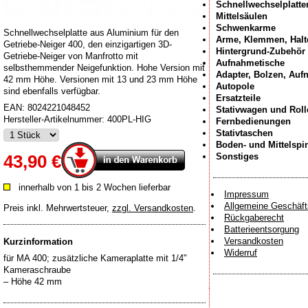
Schnellwechselplatte
Mittelsäulen
Schwenkarme
Schnellwechselplatte aus Aluminium für den
Arme, Klemmen, Halt
Getriebe-Neiger 400, den einzigartigen 3D-
Hintergrund-Zubehör
Getriebe-Neiger von Manfrotto mit
Aufnahmetische
selbsthemmender Neigefunktion. Hohe Version mit
Adapter, Bolzen, Au
42 mm Höhe. Versionen mit 13 und 23 mm Höhe
Autopole
sind ebenfalls verfügbar.
Ersatzteile
EAN:
8024221048452
Stativwagen und Roll
Hersteller-Artikelnummer:
400PL-HIG
Fernbedienungen
Stativtaschen
Boden- und Mittelspi
Sonstiges
43,90 €
innerhalb von 1 bis 2 Wochen lieferbar
Impressum
Allgemeine Geschäf
Preis inkl. Mehrwertsteuer
,
zzgl. Versandkosten
.
Rückgaberecht
Batterieentsorgung
Versandkosten
Kurzinformation
Widerruf
für MA 400; zusätzliche Kameraplatte mit 1/4"
Kameraschraube