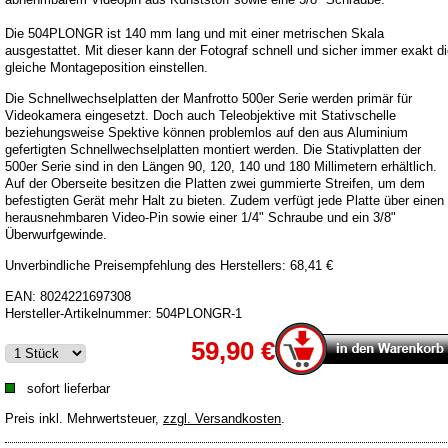
Die 504PLONGR ist 140 mm lang und mit einer metrischen Skala
ausgestattet. Mit dieser kann der Fotograf schnell und sicher immer exakt d
gleiche Montageposition einstellen.
Die Schnellwechselplatten der Manfrotto 500er Serie werden primär für
Videokamera eingesetzt. Doch auch Teleobjektive mit Stativschelle
beziehungsweise Spektive können problemlos auf den aus Aluminium
gefertigten Schnellwechselplatten montiert werden. Die Stativplatten der
500er Serie sind in den Längen 90, 120, 140 und 180 Millimetern erhältlich.
Auf der Oberseite besitzen die Platten zwei gummierte Streifen, um dem
befestigten Gerät mehr Halt zu bieten. Zudem verfügt jede Platte über einen
herausnehmbaren Video-Pin sowie einer 1/4" Schraube und ein 3/8"
Überwurfgewinde.
Unverbindliche Preisempfehlung des Herstellers: 68,41 €
EAN:
8024221697308
Hersteller-Artikelnummer:
504PLONGR-1
59,90 €
sofort lieferbar
Preis inkl. Mehrwertsteuer
,
zzgl. Versandkosten
.