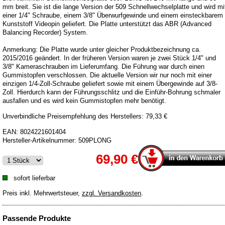
mm breit. Sie ist die lange Version der 509 Schnellwechselplatte und wird mi
einer 1/4" Schraube, einem 3/8" Überwurfgewinde und einem einsteckbarem
Kunststoff Videopin geliefert. Die Platte unterstützt das ABR (Advanced
Balancing Recorder) System.
Anmerkung: Die Platte wurde unter gleicher Produktbezeichnung ca.
2015/2016 geändert. In der früheren Version waren je zwei Stück 1/4" und
3/8" Kameraschrauben im Lieferumfang. Die Führung war durch einen
Gummistopfen verschlossen. Die aktuelle Version wir nur noch mit einer
einzigen 1/4-Zoll-Schraube geliefert sowie mit einem Übergewinde auf 3/8-
Zoll. Hierdurch kann der Führungsschlitz und die Einführ-Bohrung schmaler
ausfallen und es wird kein Gummistopfen mehr benötigt.
Unverbindliche Preisempfehlung des Herstellers: 79,33 €
EAN:
8024221601404
Hersteller-Artikelnummer:
509PLONG
69,90 €
sofort lieferbar
Preis inkl. Mehrwertsteuer
,
zzgl. Versandkosten
.
Passende Produkte