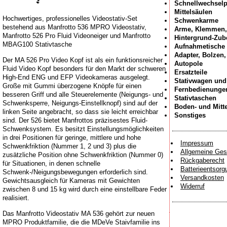
Schnellwechselp
Mittelsäulen
Hochwertiges, professionelles Videostativ-Set
Schwenkarme
bestehend aus Manfrotto 536 MPRO Videostativ,
Arme, Klemmen,
Manfrotto 526 Pro Fluid Videoneiger und Manfrotto
Hintergrund-Zub
MBAG100 Stativtasche
Aufnahmetische
Adapter, Bolzen
Der MA 526 Pro Video Kopf ist als ein funktionsreicher
Autopole
Fluid Video Kopf besonders für den Markt der schweren
Ersatzteile
High-End ENG und EFP Videokameras ausgelegt.
Stativwagen und
Große mit Gummi überzogene Knöpfe für einen
Fernbedienunge
besseren Griff und alle Steuerelemente (Neigungs- und
Stativtaschen
Schwenksperre, Neigungs-Einstellknopf) sind auf der
Boden- und Mitt
linken Seite angebracht, so dass sie leicht erreichbar
Sonstiges
sind. Der 526 bietet Manfrottos präzisestes Fluid-
Schwenksystem. Es besitzt Einstellungsmöglichkeiten
in drei Positionen für geringe, mittlere und hohe
Impressum
Schwenkfriktion (Nummer 1, 2 und 3) plus die
Allgemeine Ges
zusätzliche Position ohne Schwenkfriktion (Nummer 0)
Rückgaberecht
für Situationen, in denen schnelle
Batterieentsorg
Schwenk-/Neigungsbewegungen erforderlich sind.
Versandkosten
Gewichtsausgleich für Kameras mit Gewichten
Widerruf
zwischen 8 und 15 kg wird durch eine einstellbare Feder
realisiert.
Das Manfrotto Videostativ MA 536 gehört zur neuen
MPRO Produktfamilie, die die MDeVe Staivfamilie ins