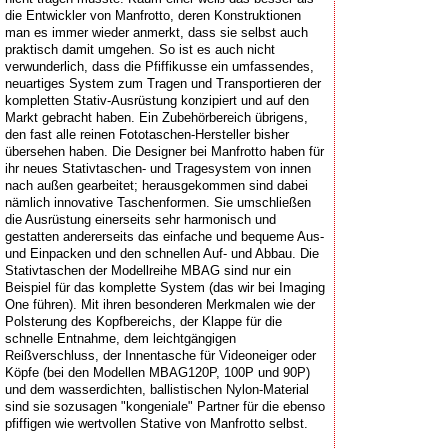
die Entwickler von Manfrotto, deren Konstruktionen
man es immer wieder anmerkt, dass sie selbst auch
praktisch damit umgehen. So ist es auch nicht
verwunderlich, dass die Pfiffikusse ein umfassendes,
neuartiges System zum Tragen und Transportieren der
kompletten Stativ-Ausrüstung konzipiert und auf den
Markt gebracht haben. Ein Zubehörbereich übrigens,
den fast alle reinen Fototaschen-Hersteller bisher
übersehen haben. Die Designer bei Manfrotto haben für
ihr neues Stativtaschen- und Tragesystem von innen
nach außen gearbeitet; herausgekommen sind dabei
nämlich innovative Taschenformen. Sie umschließen
die Ausrüstung einerseits sehr harmonisch und
gestatten andererseits das einfache und bequeme Aus-
und Einpacken und den schnellen Auf- und Abbau. Die
Stativtaschen der Modellreihe MBAG sind nur ein
Beispiel für das komplette System (das wir bei Imaging
One führen). Mit ihren besonderen Merkmalen wie der
Polsterung des Kopfbereichs, der Klappe für die
schnelle Entnahme, dem leichtgängigen
Reißverschluss, der Innentasche für Videoneiger oder
Köpfe (bei den Modellen MBAG120P, 100P und 90P)
und dem wasserdichten, ballistischen Nylon-Material
sind sie sozusagen "kongeniale" Partner für die ebenso
pfiffigen wie wertvollen Stative von Manfrotto selbst.