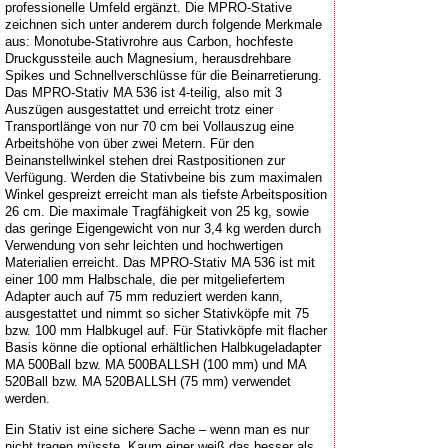
professionelle Umfeld ergänzt. Die MPRO-Stative
zeichnen sich unter anderem durch folgende Merkmale
aus: Monotube-Stativrohre aus Carbon, hochfeste
Druckgussteile auch Magnesium, herausdrehbare
Spikes und Schnellverschlüsse für die Beinarretierung.
Das MPRO-Stativ MA 536 ist 4-teilig, also mit 3
Auszügen ausgestattet und erreicht trotz einer
Transportlänge von nur 70 cm bei Vollauszug eine
Arbeitshöhe von über zwei Metern. Für den
Beinanstellwinkel stehen drei Rastpositionen zur
Verfügung. Werden die Stativbeine bis zum maximalen
Winkel gespreizt erreicht man als tiefste Arbeitsposition
26 cm. Die maximale Tragfähigkeit von 25 kg, sowie
das geringe Eigengewicht von nur 3,4 kg werden durch
Verwendung von sehr leichten und hochwertigen
Materialien erreicht. Das MPRO-Stativ MA 536 ist mit
einer 100 mm Halbschale, die per mitgeliefertem
Adapter auch auf 75 mm reduziert werden kann,
ausgestattet und nimmt so sicher Stativköpfe mit 75
bzw. 100 mm Halbkugel auf. Für Stativköpfe mit flacher
Basis könne die optional erhältlichen Halbkugeladapter
MA 500Ball bzw. MA 500BALLSH (100 mm) und MA
520Ball bzw. MA 520BALLSH (75 mm) verwendet
werden.
Ein Stativ ist eine sichere Sache – wenn man es nur
nicht tragen müsste. Kaum einer weiß das besser als