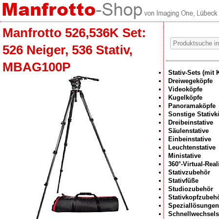
Manfrotto 526,536K Set:
526 Neiger, 536 Stativ,
MBAG100P
Stativ-Sets (mit 
Dreiwegeköpfe
Videoköpfe
Kugelköpfe
Panoramaköpfe
Sonstige Stativk
Dreibeinstative
Säulenstative
Einbeinstative
Leuchtenstative
Ministative
360°-Virtual-Rea
Stativzubehör
Stativfüße
Studiozubehör
Stativkopfzubeh
Speziallösungen
Schnellwechsel