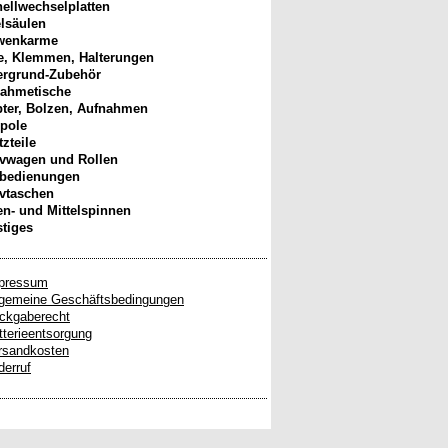
ellwechselplatten
elsäulen
wenkarme
, Klemmen, Halterungen
ergrund-Zubehör
ahmetische
ter, Bolzen, Aufnahmen
pole
tzteile
ivwagen und Rollen
nbedienungen
ivtaschen
n- und Mittelspinnen
tiges
pressum
lgemeine Geschäftsbedingungen
ckgaberecht
tterieentsorgung
rsandkosten
derruf