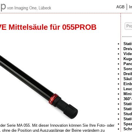
AGB
I
E Mittelsäule für 055PROB
Stat
Drei
Vide
Kuge
Pan
Sons
Drei
Säul
Einb
Leuc
Mini
360°
Stat
Stat
Stud
Stat
Spez
ve der Serie MA 055. Mit dieser Innovation können Sie Ihre Foto- oder
Schn
, ohne die Position und Auszugslänge der Beine verändern zu