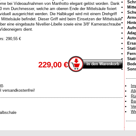
Schn
leme bei Videoaufnahmen von Manfrotto elegant gelöst worden. Dank
Mitt
50 mm Durchmesser, welche am oberen Ende der Mittelsäule fixiert
Sch
viduell ausgerichtet werden. Die Halbkugel wird mit einem Drehgriff
Arme
 Mittelsäule befindet. Dieser Griff wird beim Einsetzen der Mittelsäule
Hint
ber eine eingebaute Nivellier-Libelle sowie eine 3/8“ Kameraschraube
Aufn
Videoneigers dient.
Adap
Auto
rs: 290,55 €
Ersa
Stat
Fer
Stat
229,00 €
Bode
Sons
en
.
Im
el versandkostenfrei!
Al
Rü
Ba
Ve
Wi