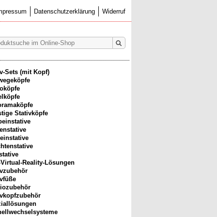
mpressum
Datenschutzerklärung
Widerruf
iv-Sets (mit Kopf)
wegeköpfe
oköpfe
lköpfe
oramaköpfe
tige Stativköpfe
beinstative
enstative
einstative
htenstative
stative
-Virtual-Reality-Lösungen
ivzubehör
ivfüße
iozubehör
ivkopfzubehör
iallösungen
ellwechselsysteme