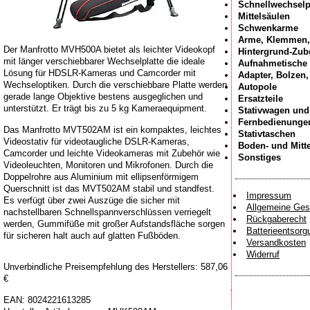
Schnellwechselp
Mittelsäulen
Schwenkarme
Arme, Klemmen,
Der Manfrotto MVH500A bietet als leichter Videokopf
Hintergrund-Zub
mit länger verschiebbarer Wechselplatte die ideale
Aufnahmetische
Lösung für HDSLR-Kameras und Camcorder mit
Adapter, Bolzen
Wechseloptiken. Durch die verschiebbare Platte werden
Autopole
gerade lange Objektive bestens ausgeglichen und
Ersatzteile
unterstützt. Er trägt bis zu 5 kg Kameraequipment.
Stativwagen und
Fernbedienunge
Das Manfrotto MVT502AM ist ein kompaktes, leichtes
Stativtaschen
Videostativ für videotaugliche DSLR-Kameras,
Boden- und Mitt
Camcorder und leichte Videokameras mit Zubehör wie
Sonstiges
Videoleuchten, Monitoren und Mikrofonen. Durch die
Doppelrohre aus Aluminium mit ellipsenförmigem
Querschnitt ist das MVT502AM stabil und standfest.
Impressum
Es verfügt über zwei Auszüge die sicher mit
Allgemeine Ges
nachstellbaren Schnellspannverschlüssen verriegelt
Rückgaberecht
werden, Gummifüße mit großer Aufstandsfläche sorgen
Batterieentsorg
für sicheren halt auch auf glatten Fußböden.
Versandkosten
Widerruf
Unverbindliche Preisempfehlung des Herstellers: 587,06
€
EAN:
8024221613285