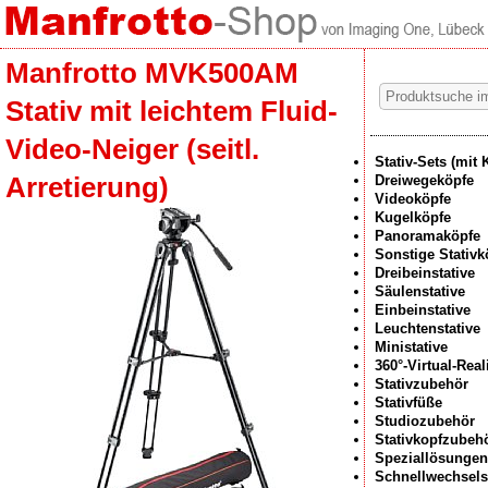
Manfrotto MVK500AM
Stativ mit leichtem Fluid-
Video-Neiger (seitl.
Stativ-Sets (mit 
Arretierung)
Dreiwegeköpfe
Videoköpfe
Kugelköpfe
Panoramaköpfe
Sonstige Stativk
Dreibeinstative
Säulenstative
Einbeinstative
Leuchtenstative
Ministative
360°-Virtual-Rea
Stativzubehör
Stativfüße
Studiozubehör
Stativkopfzubeh
Speziallösungen
Schnellwechsel