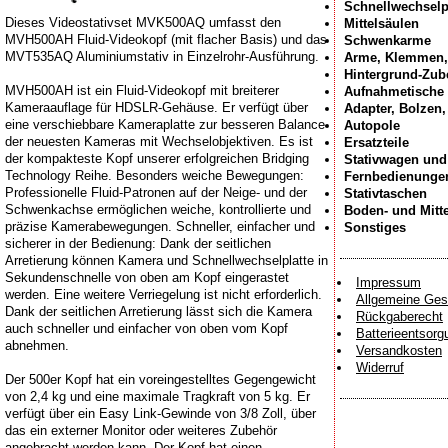
Schnellwechselp
Dieses Videostativset MVK500AQ umfasst den
Mittelsäulen
MVH500AH Fluid-Videokopf (mit flacher Basis) und das
Schwenkarme
MVT535AQ Aluminiumstativ in Einzelrohr-Ausführung.
Arme, Klemmen,
Hintergrund-Zub
MVH500AH ist ein Fluid-Videokopf mit breiterer
Aufnahmetische
Kameraauflage für HDSLR-Gehäuse. Er verfügt über
Adapter, Bolzen
eine verschiebbare Kameraplatte zur besseren Balance
Autopole
der neuesten Kameras mit Wechselobjektiven. Es ist
Ersatzteile
der kompakteste Kopf unserer erfolgreichen Bridging
Stativwagen und
Technology Reihe. Besonders weiche Bewegungen:
Fernbedienunge
Professionelle Fluid-Patronen auf der Neige- und der
Stativtaschen
Schwenkachse ermöglichen weiche, kontrollierte und
Boden- und Mitt
präzise Kamerabewegungen. Schneller, einfacher und
Sonstiges
sicherer in der Bedienung: Dank der seitlichen
Arretierung können Kamera und Schnellwechselplatte in
Sekundenschnelle von oben am Kopf eingerastet
Impressum
werden. Eine weitere Verriegelung ist nicht erforderlich.
Allgemeine Ges
Dank der seitlichen Arretierung lässt sich die Kamera
Rückgaberecht
auch schneller und einfacher von oben vom Kopf
Batterieentsorg
abnehmen.
Versandkosten
Widerruf
Der 500er Kopf hat ein voreingestelltes Gegengewicht
von 2,4 kg und eine maximale Tragkraft von 5 kg. Er
verfügt über ein Easy Link-Gewinde von 3/8 Zoll, über
das ein externer Monitor oder weiteres Zubehör
angebracht werden kann. Der Kopf hat einen