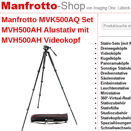
Manfrotto MVK500AQ Set
MVH500AH Alustativ mit
MVH500AH Videokopf
Stativ-Sets (mit 
Dreiwegeköpfe
Videoköpfe
Kugelköpfe
Panoramaköpfe
Sonstige Stativk
Dreibeinstative
Säulenstative
Einbeinstative
Leuchtenstative
Ministative
360°-Virtual-Rea
Stativzubehör
Stativfüße
Studiozubehör
Stativkopfzubeh
Speziallösungen
Schnellwechsel