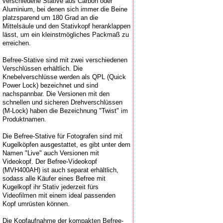
verschiedene Stative aus Carbon oder
Aluminium, bei denen sich immer die Beine
platzsparend um 180 Grad an die
Mittelsäule und den Stativkopf heranklappen
lässt, um ein kleinstmögliches Packmaß zu
erreichen.
Befree-Stative sind mit zwei verschiedenen
Verschlüssen erhältlich. Die
Knebelverschlüsse werden als QPL (Quick
Power Lock) bezeichnet und sind
nachspannbar. Die Versionen mit den
schnellen und sicheren Drehverschlüssen
(M-Lock) haben die Bezeichnung "Twist" im
Produktnamen.
Die Befree-Stative für Fotografen sind mit
Kugelköpfen ausgestattet, es gibt unter dem
Namen "Live" auch Versionen mit
Videokopf. Der Befree-Videokopf
(MVH400AH) ist auch separat erhältlich,
sodass alle Käufer eines Befree mit
Kugelkopf ihr Stativ jederzeit fürs
Videofilmen mit einem ideal passenden
Kopf umrüsten können.
Die Kopfaufnahme der kompakten Befree-