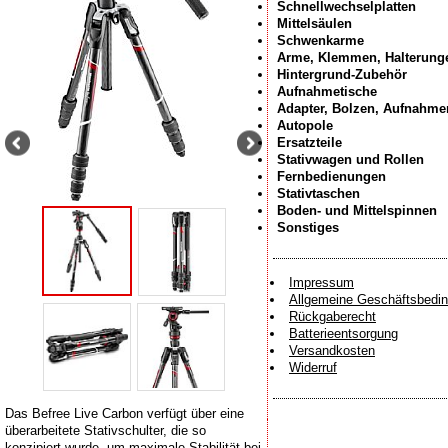
Schnellwechselplatten
Mittelsäulen
Schwenkarme
Arme, Klemmen, Halterung
Hintergrund-Zubehör
Aufnahmetische
Adapter, Bolzen, Aufnahme
Autopole
Ersatzteile
Stativwagen und Rollen
Fernbedienungen
Stativtaschen
Boden- und Mittelspinnen
Sonstiges
Impressum
Allgemeine Geschäftsbedi
Rückgaberecht
Batterieentsorgung
Versandkosten
Widerruf
Das Befree Live Carbon verfügt über eine
überarbeitete Stativschulter, die so
konzipiert wurde, um maximale Stabilität bei