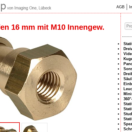
AGB
I
fen 16 mm mit M10 Innengew.
Stat
Drei
Vide
Kuge
Pan
Sons
Drei
Säul
Einb
Leuc
Mini
360°
Stat
Stat
Stud
Stat
Spez
Schn