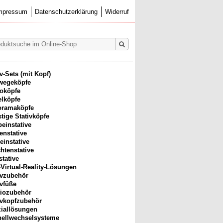
mpressum
Datenschutzerklärung
Widerruf
iv-Sets (mit Kopf)
wegeköpfe
oköpfe
lköpfe
oramaköpfe
tige Stativköpfe
beinstative
enstative
einstative
htenstative
stative
-Virtual-Reality-Lösungen
ivzubehör
ivfüße
iozubehör
ivkopfzubehör
iallösungen
ellwechselsysteme