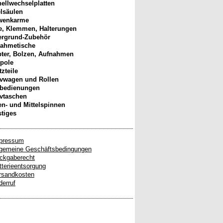
ellwechselplatten
elsäulen
wenkarme
, Klemmen, Halterungen
ergrund-Zubehör
ahmetische
ter, Bolzen, Aufnahmen
pole
tzteile
ivwagen und Rollen
nbedienungen
ivtaschen
n- und Mittelspinnen
tiges
pressum
lgemeine Geschäftsbedingungen
ckgaberecht
tterieentsorgung
rsandkosten
derruf