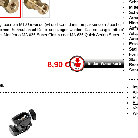
Schn
Mitt
Sch
Arme
Hint
gt über ein M10-Gewinde (w) und kann damit an passendem Zubehör
Aufn
t einem Schraubenschlüssel angezogen werden. Das so ausgestattete
Adap
ner Manfrotto MA 035 Super Clamp oder MA 635 Quick Action Super
Auto
Ersa
Stat
Fer
Stat
8,90 €
Bode
Sons
en
.
Im
Al
Rü
Ba
Ve
Wi