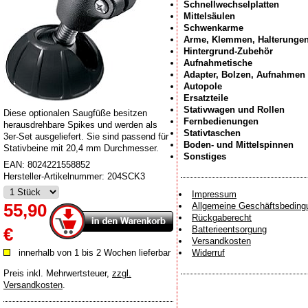
Schnellwechselplatten
Mittelsäulen
Schwenkarme
Arme, Klemmen, Halterunge
Hintergrund-Zubehör
Aufnahmetische
Adapter, Bolzen, Aufnahmen
Autopole
Ersatzteile
Stativwagen und Rollen
Diese optionalen Saugfüße besitzen
Fernbedienungen
herausdrehbare Spikes und werden als
Stativtaschen
3er-Set ausgeliefert. Sie sind passend für
Boden- und Mittelspinnen
Stativbeine mit 20,4 mm Durchmesser.
Sonstiges
EAN:
8024221558852
Hersteller-Artikelnummer:
204SCK3
Impressum
55,90
Allgemeine Geschäftsbeding
Rückgaberecht
Batterieentsorgung
€
Versandkosten
innerhalb von 1 bis 2 Wochen lieferbar
Widerruf
Preis inkl. Mehrwertsteuer
,
zzgl.
Versandkosten
.