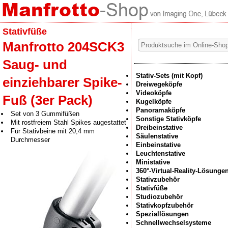
Stativfüße
Manfrotto 204SCK3
Saug- und
Stativ-Sets (mit Kopf)
einziehbarer Spike-
Dreiwegeköpfe
Videoköpfe
Fuß (3er Pack)
Kugelköpfe
Panoramaköpfe
Set von 3 Gummifüßen
Sonstige Stativköpfe
Mit rostfreiem Stahl Spikes augestattet
Dreibeinstative
Für Stativbeine mit 20,4 mm
Säulenstative
Durchmesser
Einbeinstative
Leuchtenstative
Ministative
360°-Virtual-Reality-Lösunge
Stativzubehör
Stativfüße
Studiozubehör
Stativkopfzubehör
Speziallösungen
Schnellwechselsysteme