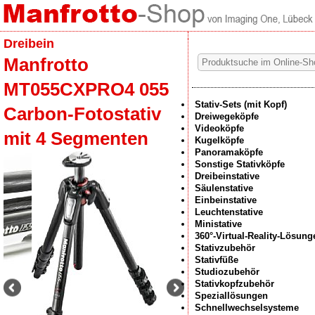
Dreibein
Manfrotto
MT055CXPRO4 055
Stativ-Sets (mit Kopf)
Carbon-Fotostativ
Dreiwegeköpfe
Videoköpfe
mit 4 Segmenten
Kugelköpfe
Panoramaköpfe
Sonstige Stativköpfe
Dreibeinstative
Säulenstative
Einbeinstative
Leuchtenstative
Ministative
360°-Virtual-Reality-Lösung
Stativzubehör
Stativfüße
Studiozubehör
Stativkopfzubehör
Speziallösungen
Schnellwechselsysteme