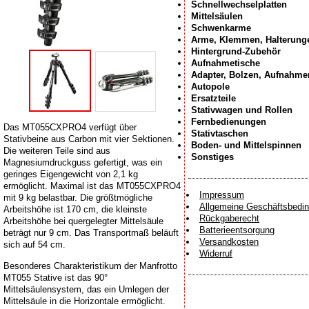
Schnellwechselplatten
Mittelsäulen
Schwenkarme
Arme, Klemmen, Halterung
Hintergrund-Zubehör
Aufnahmetische
Adapter, Bolzen, Aufnahme
Autopole
Ersatzteile
Stativwagen und Rollen
Fernbedienungen
Das MT055CXPRO4 verfügt über
Stativtaschen
Stativbeine aus Carbon mit vier Sektionen.
Boden- und Mittelspinnen
Die weiteren Teile sind aus
Sonstiges
Magnesiumdruckguss gefertigt, was ein
geringes Eigengewicht von 2,1 kg
ermöglicht. Maximal ist das MT055CXPRO4
Impressum
mit 9 kg belastbar. Die größtmögliche
Allgemeine Geschäftsbedi
Arbeitshöhe ist 170 cm, die kleinste
Rückgaberecht
Arbeitshöhe bei quergelegter Mittelsäule
Batterieentsorgung
beträgt nur 9 cm. Das Transportmaß beläuft
Versandkosten
sich auf 54 cm.
Widerruf
Besonderes Charakteristikum der Manfrotto
MT055 Stative ist das 90°
Mittelsäulensystem, das ein Umlegen der
Mittelsäule in die Horizontale ermöglicht.