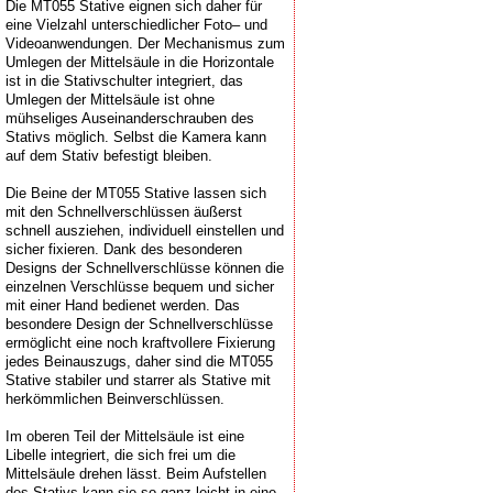
Die MT055 Stative eignen sich daher für
eine Vielzahl unterschiedlicher Foto– und
Videoanwendungen. Der Mechanismus zum
Umlegen der Mittelsäule in die Horizontale
ist in die Stativschulter integriert, das
Umlegen der Mittelsäule ist ohne
mühseliges Auseinanderschrauben des
Stativs möglich. Selbst die Kamera kann
auf dem Stativ befestigt bleiben.
Die Beine der MT055 Stative lassen sich
mit den Schnellverschlüssen äußerst
schnell ausziehen, individuell einstellen und
sicher fixieren. Dank des besonderen
Designs der Schnellverschlüsse können die
einzelnen Verschlüsse bequem und sicher
mit einer Hand bedienet werden. Das
besondere Design der Schnellverschlüsse
ermöglicht eine noch kraftvollere Fixierung
jedes Beinauszugs, daher sind die MT055
Stative stabiler und starrer als Stative mit
herkömmlichen Beinverschlüssen.
Im oberen Teil der Mittelsäule ist eine
Libelle integriert, die sich frei um die
Mittelsäule drehen lässt. Beim Aufstellen
des Stativs kann sie so ganz leicht in eine