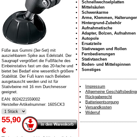
Schnellwechselplatten
Mittelsäulen
Schwenkarme
Arme, Klemmen, Halterunge
Hintergrund-Zubehör
Aufnahmetische
Adapter, Bolzen, Aufnahmen
Autopole
Ersatzteile
Stativwagen und Rollen
Füße aus Gummi (3er-Set) mit
Fernbedienungen
ausziehbarem Spike aus Edelstahl. Der
Stativtaschen
Saugnapf vergrößert die Fußfläche des
Boden- und Mittelspinnen
Einbeinstativs fast um das 20-fache und
Sonstiges
bietet bei Bedarf eine wesentlich größere
Stabilität. Der Fuß kann nach Belieben
ausgetauscht werden und ist für
Impressum
Stativbeine mit 16 mm Durchmesser
Allgemeine Geschäftsbeding
geeignet.
Rückgaberecht
EAN:
8024221559002
Batterieentsorgung
Hersteller-Artikelnummer:
160SCK3
Versandkosten
Widerruf
55,90
€