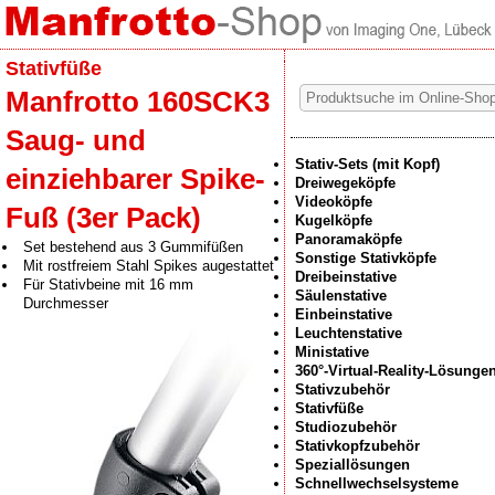
Stativfüße
Manfrotto 160SCK3
Saug- und
Stativ-Sets (mit Kopf)
einziehbarer Spike-
Dreiwegeköpfe
Videoköpfe
Fuß (3er Pack)
Kugelköpfe
Panoramaköpfe
Set bestehend aus 3 Gummifüßen
Sonstige Stativköpfe
Mit rostfreiem Stahl Spikes augestattet
Dreibeinstative
Für Stativbeine mit 16 mm
Säulenstative
Durchmesser
Einbeinstative
Leuchtenstative
Ministative
360°-Virtual-Reality-Lösunge
Stativzubehör
Stativfüße
Studiozubehör
Stativkopfzubehör
Speziallösungen
Schnellwechselsysteme