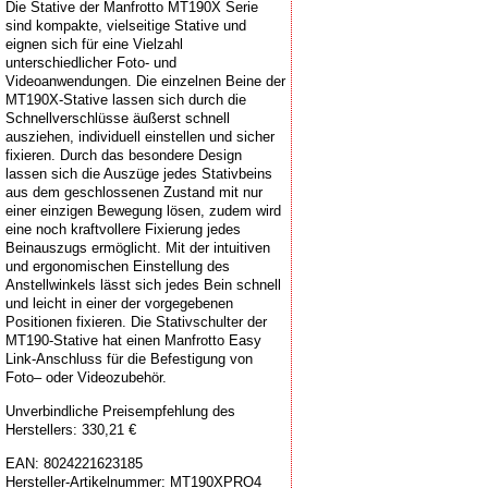
Die Stative der Manfrotto MT190X Serie
sind kompakte, vielseitige Stative und
eignen sich für eine Vielzahl
unterschiedlicher Foto- und
Videoanwendungen. Die einzelnen Beine der
MT190X-Stative lassen sich durch die
Schnellverschlüsse äußerst schnell
ausziehen, individuell einstellen und sicher
fixieren. Durch das besondere Design
lassen sich die Auszüge jedes Stativbeins
aus dem geschlossenen Zustand mit nur
einer einzigen Bewegung lösen, zudem wird
eine noch kraftvollere Fixierung jedes
Beinauszugs ermöglicht. Mit der intuitiven
und ergonomischen Einstellung des
Anstellwinkels lässt sich jedes Bein schnell
und leicht in einer der vorgegebenen
Positionen fixieren. Die Stativschulter der
MT190-Stative hat einen Manfrotto Easy
Link-Anschluss für die Befestigung von
Foto– oder Videozubehör.
Unverbindliche Preisempfehlung des
Herstellers: 330,21 €
EAN:
8024221623185
Hersteller-Artikelnummer:
MT190XPRO4