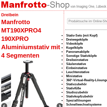
Dreibein
Manfrotto
MT190XPRO4
Stativ-Sets (mit Kopf)
190XPRO
Dreiwegeköpfe
Videoköpfe
Aluminiumstativ mit
Kugelköpfe
Panoramaköpfe
4 Segmenten
Sonstige Stativköpfe
Dreibeinstative
Säulenstative
Einbeinstative
Leuchtenstative
Ministative
360°-Virtual-Reality-Lösung
Stativzubehör
Stativfüße
Studiozubehör
Stativkopfzubehör
Speziallösungen
Schnellwechselsysteme