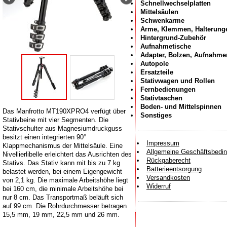
Schnellwechselplatten
Mittelsäulen
Schwenkarme
Arme, Klemmen, Halterung
Hintergrund-Zubehör
Aufnahmetische
Adapter, Bolzen, Aufnahme
Autopole
Ersatzteile
Stativwagen und Rollen
Fernbedienungen
Stativtaschen
Boden- und Mittelspinnen
Das Manfrotto MT190XPRO4 verfügt über
Sonstiges
Stativbeine mit vier Segmenten. Die
Stativschulter aus Magnesiumdruckguss
besitzt einen integrierten 90°
Impressum
Klappmechanismus der Mittelsäule. Eine
Allgemeine Geschäftsbedi
Nivellierlibelle erleichtert das Ausrichten des
Rückgaberecht
Stativs. Das Stativ kann mit bis zu 7 kg
Batterieentsorgung
belastet werden, bei einem Eigengewicht
Versandkosten
von 2,1 kg. Die maximale Arbeitshöhe liegt
Widerruf
bei 160 cm, die minimale Arbeitshöhe bei
nur 8 cm. Das Transportmaß beläuft sich
auf 99 cm. Die Rohrdurchmesser betragen
15,5 mm, 19 mm, 22,5 mm und 26 mm.