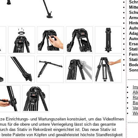
Schn
Mitt
Sch
Arme
Hint
Aufn
Adap
Auto
Ersa
Stat
Fer
Stat
Bode
Sons
Im
Al
Rü
Ba
Ve
Wi
rze Einrichtungs- und Wartungszeiten konstruiert, um das Videofilmen
s für die obere und untere Verriegelung lässt sich das gesamte
urch das Stativ in Rekordzeit eingerichtet ist. Das neue Stativ ist
ne breite Palette von Köpfen und gewährleistet höchste Standfestigkeit