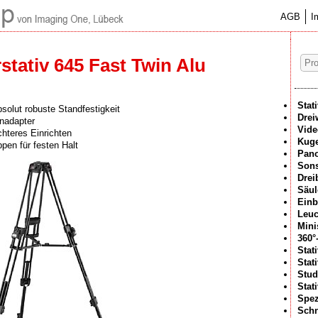
AGB
I
tativ 645 Fast Twin Alu
Stat
olut robuste Standfestigkeit
Drei
nadapter
Vide
chteres Einrichten
Kuge
en für festen Halt
Pan
Sons
Drei
Säul
Einb
Leuc
Mini
360°
Stat
Stat
Stud
Stat
Spez
Schn