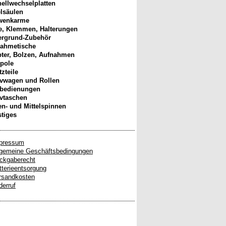
ellwechselplatten
elsäulen
wenkarme
, Klemmen, Halterungen
ergrund-Zubehör
ahmetische
ter, Bolzen, Aufnahmen
pole
tzteile
ivwagen und Rollen
nbedienungen
ivtaschen
n- und Mittelspinnen
tiges
pressum
lgemeine Geschäftsbedingungen
ckgaberecht
tterieentsorgung
rsandkosten
derruf