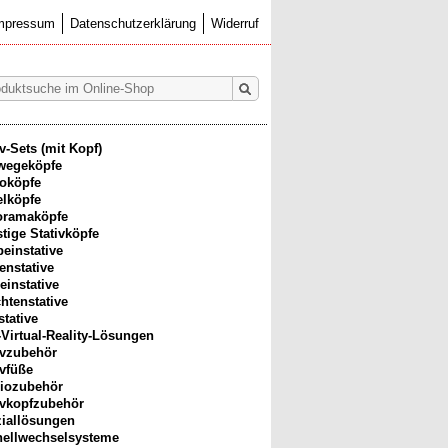
mpressum
Datenschutzerklärung
Widerruf
iv-Sets (mit Kopf)
wegeköpfe
oköpfe
lköpfe
oramaköpfe
tige Stativköpfe
beinstative
enstative
einstative
htenstative
stative
-Virtual-Reality-Lösungen
ivzubehör
ivfüße
iozubehör
ivkopfzubehör
iallösungen
ellwechselsysteme