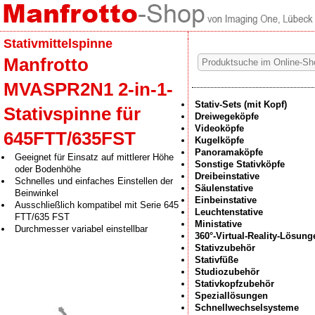
Stativmittelspinne
Manfrotto
MVASPR2N1 2-in-1-
Stativ-Sets (mit Kopf)
Stativspinne für
Dreiwegeköpfe
Videoköpfe
645FTT/635FST
Kugelköpfe
Panoramaköpfe
Geeignet für Einsatz auf mittlerer Höhe
Sonstige Stativköpfe
oder Bodenhöhe
Dreibeinstative
Schnelles und einfaches Einstellen der
Säulenstative
Beinwinkel
Einbeinstative
Ausschließlich kompatibel mit Serie 645
Leuchtenstative
FTT/635 FST
Ministative
Durchmesser variabel einstellbar
360°-Virtual-Reality-Lösung
Stativzubehör
Stativfüße
Studiozubehör
Stativkopfzubehör
Speziallösungen
Schnellwechselsysteme