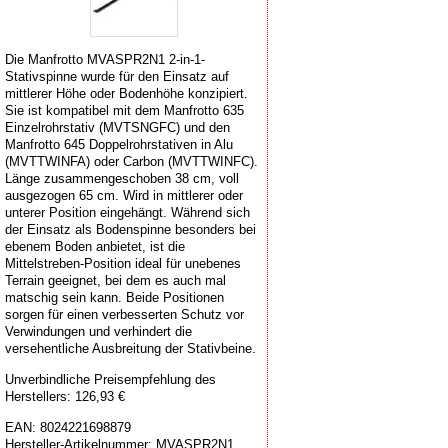
Die Manfrotto MVASPR2N1 2-in-1-
Stativspinne wurde für den Einsatz auf
mittlerer Höhe oder Bodenhöhe konzipiert.
Sie ist kompatibel mit dem Manfrotto 635
Einzelrohrstativ (MVTSNGFC) und den
Manfrotto 645 Doppelrohrstativen in Alu
(MVTTWINFA) oder Carbon (MVTTWINFC).
Länge zusammengeschoben 38 cm, voll
ausgezogen 65 cm. Wird in mittlerer oder
unterer Position eingehängt. Während sich
der Einsatz als Bodenspinne besonders bei
ebenem Boden anbietet, ist die
Mittelstreben-Position ideal für unebenes
Terrain geeignet, bei dem es auch mal
matschig sein kann. Beide Positionen
sorgen für einen verbesserten Schutz vor
Verwindungen und verhindert die
versehentliche Ausbreitung der Stativbeine.
Unverbindliche Preisempfehlung des
Herstellers: 126,93 €
EAN:
8024221698879
Hersteller-Artikelnummer:
MVASPR2N1