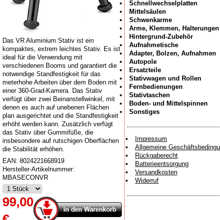
Schnellwechselplatten
Mittelsäulen
Schwenkarme
Arme, Klemmen, Halterungen
Hintergrund-Zubehör
Das VR Aluminium Stativ ist ein
Aufnahmetische
kompaktes, extrem leichtes Stativ. Es ist
Adapter, Bolzen, Aufnahmen
ideal für die Verwendung mit
Autopole
verschiedenen Booms und garantiert die
Ersatzteile
notwendige Standfestigkeit für das
Stativwagen und Rollen
meterhohe Arbeiten über dem Boden mit
Fernbedienungen
einer 360-Grad-Kamera. Das Stativ
Stativtaschen
verfügt über zwei Beinanstellwinkel, mit
Boden- und Mittelspinnen
denen es auch auf unebenen Flächen
Sonstiges
plan ausgerichtet und die Standfestigkeit
erhöht werden kann. Zusätzlich verfügt
das Stativ über Gummifüße, die
Impressum
insbesondere auf rutschigen Oberflächen
Allgemeine Geschäftsbeding
die Stabilität erhöhen.
Rückgaberecht
EAN:
8024221668919
Batterieentsorgung
Hersteller-Artikelnummer:
Versandkosten
MBASECONVR
Widerruf
99,00
€