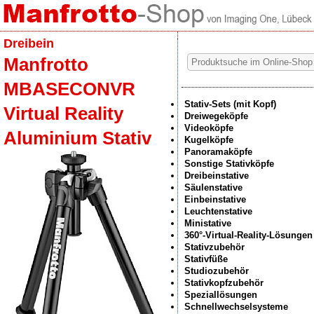
Dreibein
Manfrotto
MBASECONVR
Stativ-Sets (mit Kopf)
Virtual Reality
Dreiwegeköpfe
Videoköpfe
Aluminium Stativ
Kugelköpfe
Panoramaköpfe
Sonstige Stativköpfe
Dreibeinstative
Säulenstative
Einbeinstative
Leuchtenstative
Ministative
360°-Virtual-Reality-Lösungen
Stativzubehör
Stativfüße
Studiozubehör
Stativkopfzubehör
Speziallösungen
Schnellwechselsysteme