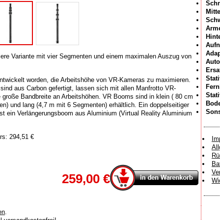
Schn
Mitt
Sch
Arme
Hint
Aufn
Adap
tlere Variante mit vier Segmenten und einem maximalen Auszug von
Auto
Ersa
Stat
entwickelt worden, die Arbeitshöhe von VR-Kameras zu maximieren.
Fer
sind aus Carbon gefertigt, lassen sich mit allen Manfrotto VR-
Stat
e große Bandbreite an Arbeitshöhen. VR Booms sind in klein ( 80 cm
Bode
n) und lang (4,7 m mit 6 Segmenten) erhältlich. Ein doppelseitiger
Sons
st ein Verlängerungsboom aus Aluminium (Virtual Reality Aluminium
rs: 294,51 €
Im
Al
Rü
Ba
Ve
259,00 €
Wi
en
.