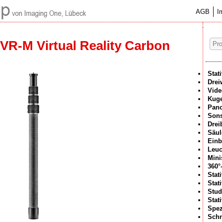
AGB
I
-M Virtual Reality Carbon
Stat
Drei
Vide
Kuge
Pan
Sons
Drei
Säul
Einb
Leuc
Mini
360°
Stat
Stat
Stud
Stat
Spez
Schn