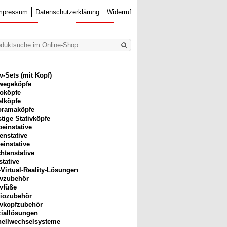
mpressum
Datenschutzerklärung
Widerruf
iv-Sets (mit Kopf)
wegeköpfe
oköpfe
lköpfe
oramaköpfe
tige Stativköpfe
beinstative
enstative
einstative
htenstative
stative
-Virtual-Reality-Lösungen
ivzubehör
ivfüße
iozubehör
ivkopfzubehör
iallösungen
ellwechselsysteme