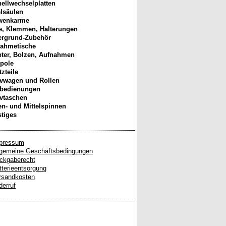
ellwechselplatten
elsäulen
wenkarme
, Klemmen, Halterungen
ergrund-Zubehör
ahmetische
ter, Bolzen, Aufnahmen
pole
tzteile
ivwagen und Rollen
nbedienungen
ivtaschen
n- und Mittelspinnen
tiges
pressum
lgemeine Geschäftsbedingungen
ckgaberecht
tterieentsorgung
rsandkosten
derruf