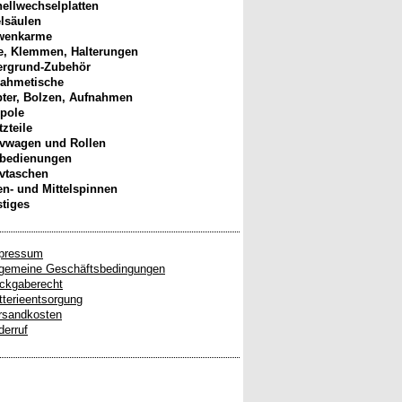
ellwechselplatten
elsäulen
wenkarme
, Klemmen, Halterungen
ergrund-Zubehör
ahmetische
ter, Bolzen, Aufnahmen
pole
tzteile
ivwagen und Rollen
nbedienungen
ivtaschen
n- und Mittelspinnen
tiges
pressum
lgemeine Geschäftsbedingungen
ckgaberecht
tterieentsorgung
rsandkosten
derruf