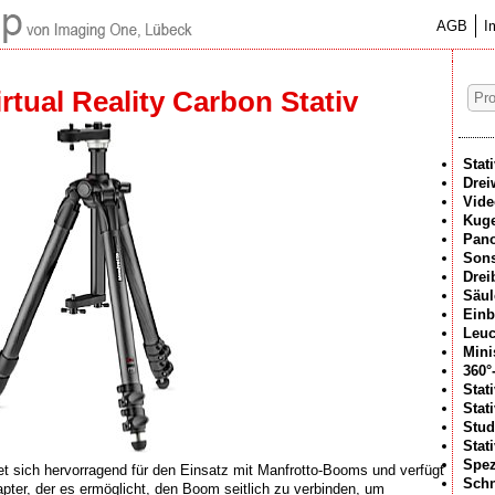
AGB
I
tual Reality Carbon Stativ
Stat
Drei
Vide
Kuge
Pan
Sons
Drei
Säul
Einb
Leuc
Mini
360°
Stat
Stat
Stud
Stat
Spez
t sich hervorragend für den Einsatz mit Manfrotto-Booms und verfügt
Schn
pter, der es ermöglicht, den Boom seitlich zu verbinden, um