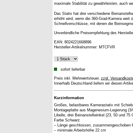
maximale Stabilität zu gewährleisten, auch 
Das Stativ hat drei verschiedene Beinanstellwi
erhöht wird, wenn die 360-Grad-Kamera weit üb
Schnellverschlüsse, mit denen die Beinsegme
Unverbindliche Preisempfehlung des Herstelle
EAN:
8024221668896
Hersteller-Artikelnummer:
MTCFVR
sofort lieferbar
Preis inkl. Mehrwertsteuer
,
zzgl. Versandkost
Innerhalb Deutschland liefern wir diesen Artik
Kurzinformation
Großes, belastbares Kamerastativ mit Schieb
Montageplatte aus Magenesium-Legierung (3/8"
Libelle, drei Beinanstellwinkel (23, 50 und 7
Farbe Schwarz
– Länge geschlossen, zusammengeschoben 
– minimale Arbeitshöhe 22 cm