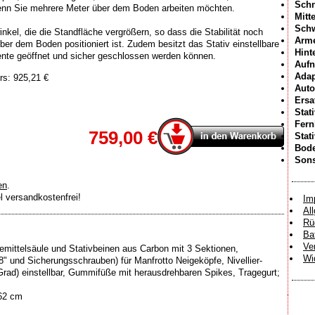
Schn
wenn Sie mehrere Meter über dem Boden arbeiten möchten.
Mitt
Sch
nkel, die die Standfläche vergrößern, so dass die Stabilität noch
Arme
er dem Boden positioniert ist. Zudem besitzt das Stativ einstellbare
Hint
nte geöffnet und sicher geschlossen werden können.
Aufn
Adap
rs: 925,21 €
Auto
Ersa
Stat
Fer
759,00 €
Stat
Bode
Sons
en
.
el versandkostenfrei!
Im
Al
Rü
Ba
Ve
emittelsäule und Stativbeinen aus Carbon mit 3 Sektionen,
Wi
 und Sicherungsschrauben) für Manfrotto Neigeköpfe, Nivellier-
5 Grad) einstellbar, Gummifüße mit herausdrehbaren Spikes, Tragegurt;
62 cm