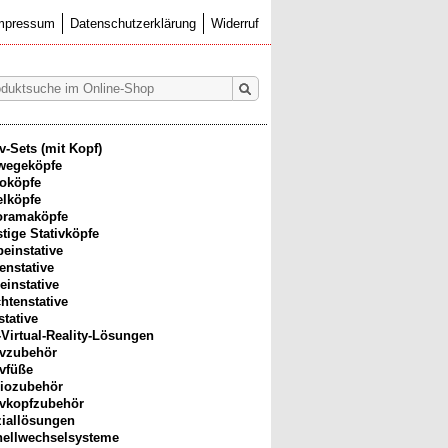
mpressum
Datenschutzerklärung
Widerruf
iv-Sets (mit Kopf)
wegeköpfe
oköpfe
lköpfe
oramaköpfe
tige Stativköpfe
beinstative
enstative
einstative
htenstative
stative
-Virtual-Reality-Lösungen
ivzubehör
ivfüße
iozubehör
ivkopfzubehör
iallösungen
ellwechselsysteme