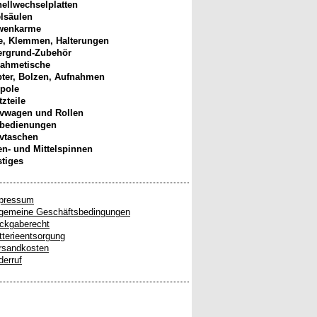
ellwechselplatten
elsäulen
wenkarme
, Klemmen, Halterungen
ergrund-Zubehör
ahmetische
ter, Bolzen, Aufnahmen
pole
tzteile
ivwagen und Rollen
nbedienungen
ivtaschen
n- und Mittelspinnen
tiges
pressum
lgemeine Geschäftsbedingungen
ckgaberecht
tterieentsorgung
rsandkosten
derruf