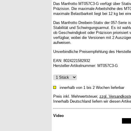
Das Manfrotto MT057C3-G verfügt über Stativb
Präzision. Die maximale Arbeitshöhe des MT0
maximale Belastbarkeit liegt bei 12 kg bei e
Das Manfrotto Dreibein-Stativ der 057-Serie i
Stabilität und Schwingungsarmut. Es ist wahlw
ob Geschwindigkeit oder Präzision priorisiert
verfügbar, wobei die Versionen mit 2 Auszügen
aufweisen.
Unverbindliche Preisempfehlung des Herstelle
EAN:
8024221582932
Hersteller-Artikelnummer:
MT057C3-G
innerhalb von 1 bis 2 Wochen lieferbar
Preis inkl. Mehrwertsteuer
,
zzgl. Versandkost
Innerhalb Deutschland liefern wir diesen Artik
Video