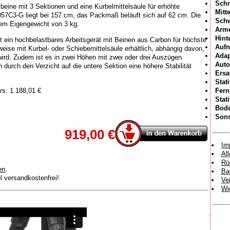
Schn
eine mit 3 Sektionen und eine Kurbelmittelsäule für erhöhte
Mitt
57C3-G liegt bei 157 cm, das Packmaß beläuft sich auf 62 cm. Die
Sch
inem Eigengewicht von 3 kg.
Arme
Hint
st ein hochbelastbares Arbeitsgerät mit Beinen aus Carbon für höchste
Aufn
eise mit Kurbel- oder Schiebemittelsäule erhältlich, abhängig davon,
Adap
 wird. Zudem ist es in zwei Höhen mit zwei oder drei Auszügen
Auto
 durch den Verzicht auf die untere Sektion eine höhere Stabilität
Ersa
Stat
rs: 1.188,01 €
Fer
Stat
Bode
Sons
919,00 €
Im
Al
Rü
en
.
Ba
el versandkostenfrei!
Ve
Wi