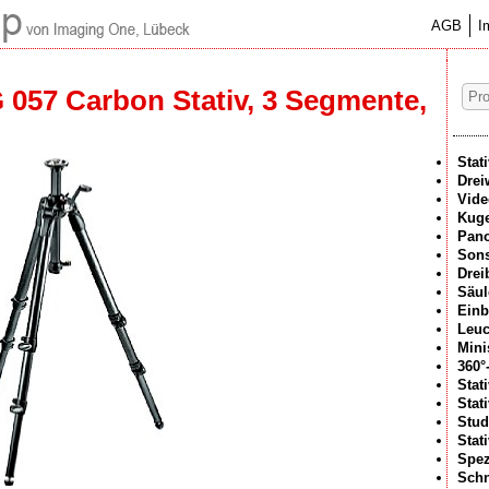
AGB
I
057 Carbon Stativ, 3 Segmente,
Stat
Drei
Vide
Kuge
Pan
Sons
Drei
Säul
Einb
Leuc
Mini
360°
Stat
Stat
Stud
Stat
Spez
Schn