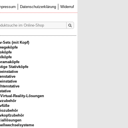
mpressum
Datenschutzerklärung
Widerruf
iv-Sets (mit Kopf)
wegeköpfe
oköpfe
lköpfe
oramaköpfe
tige Stativköpfe
beinstative
enstative
einstative
htenstative
stative
-Virtual-Reality-Lösungen
ivzubehör
ivfüße
iozubehör
ivkopfzubehör
iallösungen
ellwechselsysteme