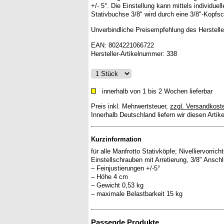
+/- 5°. Die Einstellung kann mittels individuell
Stativbuchse 3/8" wird durch eine 3/8"-Kopfs
Unverbindliche Preisempfehlung des Herstelle
EAN:
8024221066722
Hersteller-Artikelnummer:
338
innerhalb von 1 bis 2 Wochen lieferbar
Preis inkl. Mehrwertsteuer
,
zzgl. Versandkost
Innerhalb Deutschland liefern wir diesen Artik
Kurzinformation
für alle Manfrotto Stativköpfe; Nivelliervorrich
Einstellschrauben mit Arretierung, 3/8" Ans
– Feinjustierungen +/-5°
– Höhe 4 cm
– Gewicht 0,53 kg
Passende Produkte