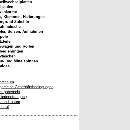
ellwechselplatten
elsäulen
wenkarme
, Klemmen, Halterungen
ergrund-Zubehör
ahmetische
ter, Bolzen, Aufnahmen
pole
tzteile
ivwagen und Rollen
nbedienungen
ivtaschen
n- und Mittelspinnen
tiges
pressum
lgemeine Geschäftsbedingungen
ckgaberecht
tterieentsorgung
rsandkosten
derruf