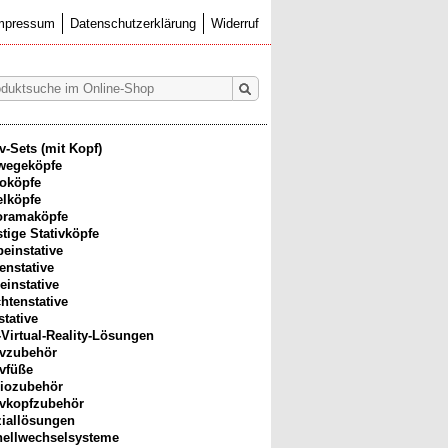
mpressum
Datenschutzerklärung
Widerruf
iv-Sets (mit Kopf)
wegeköpfe
oköpfe
lköpfe
oramaköpfe
tige Stativköpfe
beinstative
enstative
einstative
htenstative
stative
-Virtual-Reality-Lösungen
ivzubehör
ivfüße
iozubehör
ivkopfzubehör
iallösungen
ellwechselsysteme