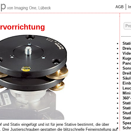
AGB
I
ervorrichtung
Stat
Drei
Vide
Kuge
Pan
Sons
Drei
Säul
Einb
Leuc
Mini
360°
Stat
Stat
Stud
Stat
Spez
 und Stativ eingefügt und ist für jene Stative bestimmt, die über
Schn
. Drei Justierschrauben gestatten die blitzschnelle Feineinstellung auf