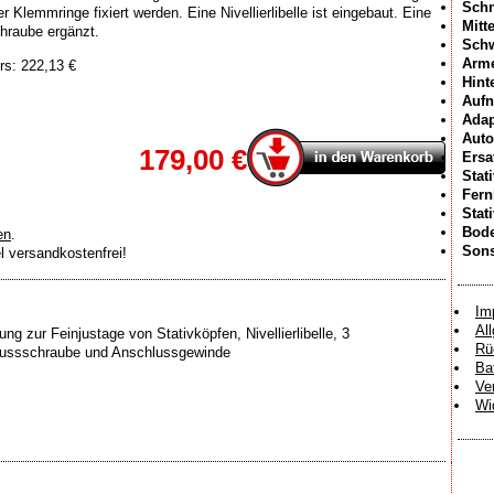
Schn
er Klemmringe fixiert werden. Eine Nivellierlibelle ist eingebaut. Eine
Mitt
chraube ergänzt.
Sch
Arme
rs: 222,13 €
Hint
Aufn
Adap
Auto
179,00 €
Ersa
Stat
Fer
Stat
Bode
en
.
Sons
el versandkostenfrei!
Im
Al
tung zur Feinjustage von Stativköpfen, Nivellierlibelle, 3
Rü
chlussschraube und Anschlussgewinde
Ba
Ve
Wi