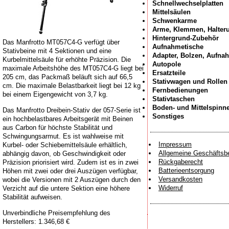
Schnellwechselplatten
Mittelsäulen
Schwenkarme
Arme, Klemmen, Halter
Hintergrund-Zubehör
Das Manfrotto MT057C4-G verfügt über
Aufnahmetische
Stativbeine mit 4 Sektionen und eine
Adapter, Bolzen, Aufna
Kurbelmittelsäule für erhöhte Präzision. Die
Autopole
maximale Arbeitshöhe des MT057C4-G liegt bei
Ersatzteile
205 cm, das Packmaß beläuft sich auf 66,5
Stativwagen und Rollen
cm. Die maximale Belastbarkeit liegt bei 12 kg
Fernbedienungen
bei einem Eigengewicht von 3,7 kg.
Stativtaschen
Boden- und Mittelspinn
Das Manfrotto Dreibein-Stativ der 057-Serie ist
Sonstiges
ein hochbelastbares Arbeitsgerät mit Beinen
aus Carbon für höchste Stabilität und
Schwingungsarmut. Es ist wahlweise mit
Impressum
Kurbel- oder Schiebemittelsäule erhältlich,
Allgemeine Geschäftsb
abhängig davon, ob Geschwindigkeit oder
Rückgaberecht
Präzision priorisiert wird. Zudem ist es in zwei
Batterieentsorgung
Höhen mit zwei oder drei Auszügen verfügbar,
Versandkosten
wobei die Versionen mit 2 Auszügen durch den
Widerruf
Verzicht auf die untere Sektion eine höhere
Stabilität aufweisen.
Unverbindliche Preisempfehlung des
Herstellers: 1.346,68 €