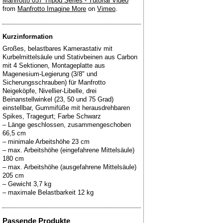
Manfrotto 057 Tripod Series - Tutorial Video
from
Manfrotto Imagine More
on
Vimeo
.
Kurzinformation
Großes, belastbares Kamerastativ mit
Kurbelmittelsäule und Stativbeinen aus Carbon
mit 4 Sektionen, Montageplatte aus
Magenesium-Legierung (3/8" und
Sicherungsschrauben) für Manfrotto
Neigeköpfe, Nivellier-Libelle, drei
Beinanstellwinkel (23, 50 und 75 Grad)
einstellbar, Gummifüße mit herausdrehbaren
Spikes, Tragegurt; Farbe Schwarz
– Länge geschlossen, zusammengeschoben
66,5 cm
– minimale Arbeitshöhe 23 cm
– max. Arbeitshöhe (eingefahrene Mittelsäule)
180 cm
– max. Arbeitshöhe (ausgefahrene Mittelsäule)
205 cm
– Gewicht 3,7 kg
Passende Produkte