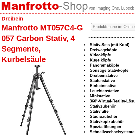
Dreibein
Manfrotto MT057C4-G
057 Carbon Stativ, 4
Stativ-Sets (mit Kopf)
Segmente,
Dreiwegeköpfe
Videoköpfe
Kurbelsäule
Kugelköpfe
Panoramaköpfe
Sonstige Stativköpfe
Dreibeinstative
Säulenstative
Einbeinstative
Leuchtenstative
Ministative
360°-Virtual-Reality-Lö
Stativzubehör
Stativfüße
Studiozubehör
Stativkopfzubehör
Speziallösungen
Schnellwechselsysteme