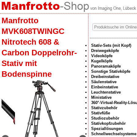
Manfrotto
MVK608TWINGC
Nitrotech 608 &
Stativ-Sets (mit Kopf)
Carbon Doppelrohr-
Dreiwegeköpfe
Videoköpfe
Kugelköpfe
Stativ mit
Panoramaköpfe
Sonstige Stativköpfe
Bodenspinne
Dreibeinstative
Säulenstative
Einbeinstative
Leuchtenstative
Ministative
360°-Virtual-Reality-Lö
Stativzubehör
Stativfüße
Studiozubehör
Stativkopfzubehör
Speziallösungen
Schnellwechselsysteme