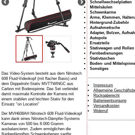
Schnellwechselplatten
Mittelsäulen
Schwenkarme
Arme, Klemmen, Halter
Hintergrund-Zubehör
Aufnahmetische
Adapter, Bolzen, Aufna
Autopole
Ersatzteile
Stativwagen und Rollen
Fernbedienungen
Stativtaschen
Boden- und Mittelspinn
Sonstiges
Das Video-System besteht aus dem Nitrotech
608 Fluid-Videokopf (mit flacher Basis) und
dem Doppelrohr-Stativ MVTTWINGC aus
Impressum
Carbon mit Bodenspinne. Das Set verbindet
Allgemeine Geschäftsb
damit maximale Kontrolle der Kamera mit
Rückgaberecht
einem stabilen und leichten Stativ für den
Batterieentsorgung
Einsatz "on Location"
Versandkosten
Widerruf
Der MVH608AH Nitrotech 608 Fluid-Videokopf
kann dank eines Nitrotech-Dämpfer-Systems
Kameras von 500 bis 8.000 Gramm
ausbalancieren. Zudem ermöglichen die
fluidgedämpften Schwenkebenen sanfte