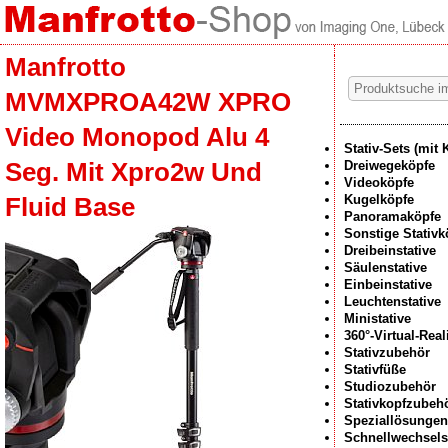
Manfrotto
MVMXPROA42W XPRO
Video Monopod Alu 4
Stativ-Sets (mit 
Seg. Mit Xpro2w Und
Dreiwegeköpfe
Videoköpfe
Kugelköpfe
Fluid Base
Panoramaköpfe
Sonstige Stativk
Dreibeinstative
Säulenstative
Einbeinstative
Leuchtenstative
Ministative
360°-Virtual-Rea
Stativzubehör
Stativfüße
Studiozubehör
Stativkopfzubeh
Speziallösungen
Schnellwechsel