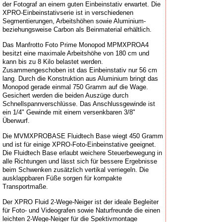
der Fotograf an einem guten Einbeinstativ erwartet. Die
XPRO-Einbeinstativserie ist in verschiedenen
Segmentierungen, Arbeitshöhen sowie Aluminium-
beziehungsweise Carbon als Beinmaterial erhältlich.
Das Manfrotto Foto Prime Monopod MPMXPROA4
besitzt eine maximale Arbeitshöhe von 180 cm und
kann bis zu 8 Kilo belastet werden.
Zusammengeschoben ist das Einbeinstativ nur 56 cm
lang. Durch die Konstruktion aus Aluminium bringt das
Monopod gerade einmal 750 Gramm auf die Wage.
Gesichert werden die beiden Auszüge durch
Schnellspannverschlüsse. Das Anschlussgewinde ist
ein 1/4" Gewinde mit einem versenkbaren 3/8"
Überwurf.
Die MVMXPROBASE Fluidtech Base wiegt 450 Gramm
und ist für einige XPRO-Foto-Einbeinstative geeignet.
Die Fluidtech Base erlaubt weichere Steuerbewegung in
alle Richtungen und lässt sich für bessere Ergebnisse
beim Schwenken zusätzlich vertikal verriegeln. Die
ausklappbaren Füße sorgen für kompakte
Transportmaße.
Der XPRO Fluid 2-Wege-Neiger ist der ideale Begleiter
für Foto- und Videografen sowie Naturfreunde die einen
leichten 2-Wege-Neiger für die Spektivmontage