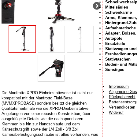
Schnellwechselp
Mittelsäulen
Schwenkarme
Arme, Klemmen,
Hintergrund-Zub
Aufnahmetische
Adapter, Bolzen
Autopole
Ersatzteile
Stativwagen und
Fernbedienunge
Stativtaschen
Boden- und Mitt
Sonstiges
Impressum
Allgemeine Ges
Die Manfrotto XPRO-Einbeinstativserie ist nicht nur
Rückgaberecht
kompatibel mit der Manfrotto Fluid-Base
Batterieentsorg
(MVMXPROBASE) sondern besitzt die gleichen
Versandkosten
Qualitätsmerkmale wie die XPRO-Dreibeinstative.
Widerruf
Angefangen von einer robusten Konstruktion, über
ausgeklügelte Details wie die nachspannbaren
Klemmen bis hin zur Handschlaufe und dem
Kälteschutzgriff sowie der 1/4 Zoll - 3/8 Zoll
Kamerabefestigungsschraube ist alles vorhanden, was