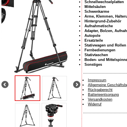
Schnellwechselplatten
Mittelsäulen
Schwenkarme
Arme, Klemmen, Halter
Hintergrund-Zubehör
Aufnahmetische
Adapter, Bolzen, Aufna
Autopole
Ersatzteile
Stativwagen und Rollen
Fernbedienungen
Stativtaschen
Boden- und Mittelspinn
Sonstiges
Impressum
Allgemeine Geschäftsb
Rückgaberecht
Batterieentsorgung
Versandkosten
Widerruf