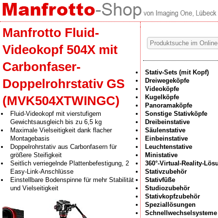
Manfrotto Fluid-
Videokopf 504X mit
Carbonfaser-
Stativ-Sets (mit Kopf)
Doppelrohrstativ GS
Dreiwegeköpfe
Videoköpfe
Kugelköpfe
(MVK504XTWINGC)
Panoramaköpfe
Fluid-Videokopf mit vierstufigem
Sonstige Stativköpfe
Gewichtsausgleich bis zu 6,5 kg
Dreibeinstative
Maximale Vielseitigkeit dank flacher
Säulenstative
Montagebasis
Einbeinstative
Doppelrohrstativ aus Carbonfasern für
Leuchtenstative
größere Steifigkeit
Ministative
Seitlich verriegelnde Plattenbefestigung, 2
360°-Virtual-Reality-Lö
Easy-Link-Anschlüsse
Stativzubehör
Einstellbare Bodenspinne für mehr Stabilität
Stativfüße
und Vielseitigkeit
Studiozubehör
Stativkopfzubehör
Speziallösungen
Schnellwechselsysteme