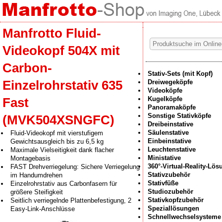
Manfrotto Fluid-
Videokopf 504X mit
Carbon-
Stativ-Sets (mit Kopf)
Einzelrohrstativ 635
Dreiwegeköpfe
Videoköpfe
Kugelköpfe
Fast
Panoramaköpfe
Sonstige Stativköpfe
(MVK504XSNGFC)
Dreibeinstative
Säulenstative
Fluid-Videokopf mit vierstufigem
Einbeinstative
Gewichtsausgleich bis zu 6,5 kg
Leuchtenstative
Maximale Vielseitigkeit dank flacher
Ministative
Montagebasis
360°-Virtual-Reality-Lö
FAST Drehverriegelung: Sichere Verriegelung
Stativzubehör
im Handumdrehen
Stativfüße
Einzelrohrstativ aus Carbonfasern für
Studiozubehör
größere Steifigkeit
Stativkopfzubehör
Seitlich verriegelnde Plattenbefestigung, 2
Speziallösungen
Easy-Link-Anschlüsse
Schnellwechselsysteme