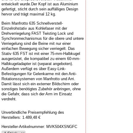
entwickelt wurde.Der Kopf ist aus Aluminium
gefertigt, sticht durch sein auffälliges Design
hervor und trägt maximal 12 kg.
Beim Manfrotto 635 Schnellverstell-
Einzelrohstativ aus Kohlefaser mit der
Drehverriegelung FAST Twisting Lock und
Synchronmechanismus für die obere und untere
Verriegelung sind die Beine mit nur einer
einfachen Bewegung sicher verriegelt. Das
Stativ 635 FST ist mit einer 75-mm-Halbkugel
ausgerüstet, die kompatibel zu einem 60-mm-
Halbkugeladapter ist (separat angeboten).
Außerdem verfügt es über Easy-Link-
Befestigungen für Gelenkarme mit den Anti-
Rotationssystemen von Manfrotto und Arri.
Damit lässt sich ein externer Bildschirm oder
sonstiges benötigtes Zubehör anbringen, ohne
die Gefahr, dass sich der Arm im Einsatz
verdreht.
Unverbindliche Preisempfehlung des
Herstellers: 1.489,48 €
Hersteller-Artikelnummer:
MVK504XSNGFC