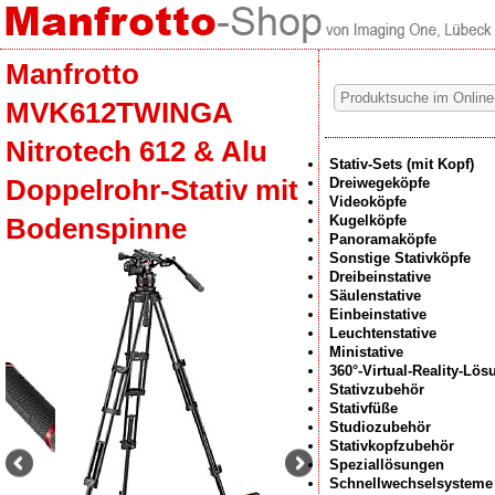
Manfrotto
MVK612TWINGA
Nitrotech 612 & Alu
Stativ-Sets (mit Kopf)
Doppelrohr-Stativ mit
Dreiwegeköpfe
Videoköpfe
Kugelköpfe
Bodenspinne
Panoramaköpfe
Sonstige Stativköpfe
Dreibeinstative
Säulenstative
Einbeinstative
Leuchtenstative
Ministative
360°-Virtual-Reality-Lö
Stativzubehör
Stativfüße
Studiozubehör
Stativkopfzubehör
Speziallösungen
Schnellwechselsysteme