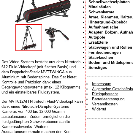
Schnellwechselplatten
Mittelsäulen
Schwenkarme
Arme, Klemmen, Halter
Hintergrund-Zubehör
Aufnahmetische
Adapter, Bolzen, Aufna
Autopole
Ersatzteile
Stativwagen und Rollen
Fernbedienungen
Stativtaschen
Das Video-System besteht aus dem Nitrotech
Boden- und Mittelspinn
612 Fluid-Videokopf (mit flacher Basis) und
Sonstiges
dem Doppelrohr-Stativ MVTTWINGA aus
Aluminium mit Bodenspinne. Das Set bietet
Kontrolle und Präzision dank eines
Impressum
Gegengewichtssystems (max. 12 Kilogramm)
Allgemeine Geschäftsb
und ein einstellbares Fluidsystem.
Rückgaberecht
Batterieentsorgung
Der MVH612AH Nitrotech Fluid-Videokopf kann
Versandkosten
dank eines Nitrotech-Dämpfer-Systems
Widerruf
Kameras von 400 bis 12.000 Gramm
ausbalancieren. Zudem ermöglichen die
fluidgedämpften Schwenkebenen sanfte
Kameraschwenks. Weitere
Aussattungsmerkmale machen den Kopf