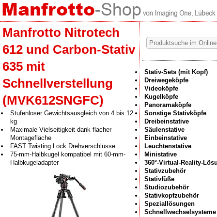
Manfrotto Nitrotech
612 und Carbon-Stativ
635 mit
Stativ-Sets (mit Kopf)
Schnellverstellung
Dreiwegeköpfe
Videoköpfe
Kugelköpfe
(MVK612SNGFC)
Panoramaköpfe
Stufenloser Gewichtsausgleich von 4 bis 12
Sonstige Stativköpfe
kg
Dreibeinstative
Maximale Vielseitigkeit dank flacher
Säulenstative
Montagefläche
Einbeinstative
FAST Twisting Lock Drehverschlüsse
Leuchtenstative
75-mm-Halbkugel kompatibel mit 60-mm-
Ministative
Halbkugeladapter
360°-Virtual-Reality-Lö
Stativzubehör
Stativfüße
Studiozubehör
Stativkopfzubehör
Speziallösungen
Schnellwechselsysteme