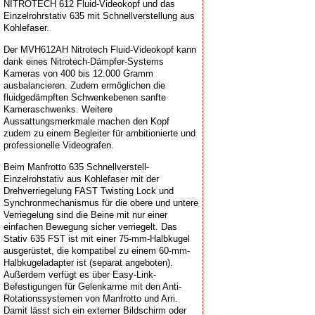
NITROTECH 612 Fluid-Videokopf und das
Einzelrohrstativ 635 mit Schnellverstellung aus
Kohlefaser.
Der MVH612AH Nitrotech Fluid-Videokopf kann
dank eines Nitrotech-Dämpfer-Systems
Kameras von 400 bis 12.000 Gramm
ausbalancieren. Zudem ermöglichen die
fluidgedämpften Schwenkebenen sanfte
Kameraschwenks. Weitere
Aussattungsmerkmale machen den Kopf
zudem zu einem Begleiter für ambitionierte und
professionelle Videografen.
Beim Manfrotto 635 Schnellverstell-
Einzelrohstativ aus Kohlefaser mit der
Drehverriegelung FAST Twisting Lock und
Synchronmechanismus für die obere und untere
Verriegelung sind die Beine mit nur einer
einfachen Bewegung sicher verriegelt. Das
Stativ 635 FST ist mit einer 75-mm-Halbkugel
ausgerüstet, die kompatibel zu einem 60-mm-
Halbkugeladapter ist (separat angeboten).
Außerdem verfügt es über Easy-Link-
Befestigungen für Gelenkarme mit den Anti-
Rotationssystemen von Manfrotto und Arri.
Damit lässt sich ein externer Bildschirm oder