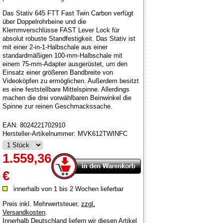
Das Stativ 645 FTT Fast Twin Carbon verfügt
über Doppelrohrbeine und die
Klemmverschlüsse FAST Lever Lock für
absolut robuste Standfestigkeit. Das Stativ ist
mit einer 2-in-1-Halbschale aus einer
standardmäßigen 100-mm-Halbschale mit
einem 75-mm-Adapter ausgerüstet, um den
Einsatz einer größeren Bandbreite von
Videoköpfen zu ermöglichen. Außerdem besitzt
es eine feststellbare Mittelspinne. Allerdings
machen die drei vorwählbaren Beinwinkel die
Spinne zur reinen Geschmackssache.
EAN:
8024221702910
Hersteller-Artikelnummer:
MVK612TWINFC
1.559,36
€
innerhalb von 1 bis 2 Wochen lieferbar
Preis inkl. Mehrwertsteuer
,
zzgl.
Versandkosten
.
Innerhalb Deutschland liefern wir diesen Artikel