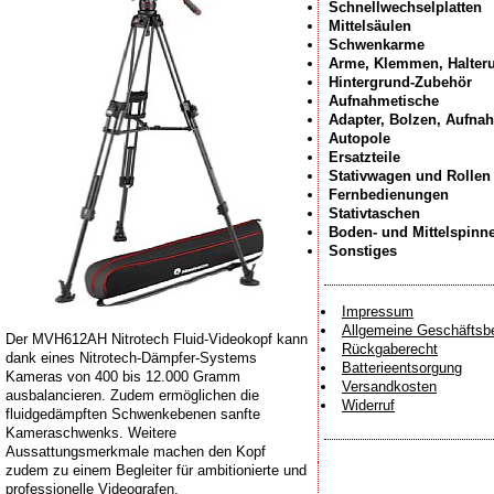
Schnellwechselplatten
Mittelsäulen
Schwenkarme
Arme, Klemmen, Halter
Hintergrund-Zubehör
Aufnahmetische
Adapter, Bolzen, Aufna
Autopole
Ersatzteile
Stativwagen und Rollen
Fernbedienungen
Stativtaschen
Boden- und Mittelspinn
Sonstiges
Impressum
Allgemeine Geschäftsb
Der MVH612AH Nitrotech Fluid-Videokopf kann
Rückgaberecht
dank eines Nitrotech-Dämpfer-Systems
Batterieentsorgung
Kameras von 400 bis 12.000 Gramm
Versandkosten
ausbalancieren. Zudem ermöglichen die
Widerruf
fluidgedämpften Schwenkebenen sanfte
Kameraschwenks. Weitere
Aussattungsmerkmale machen den Kopf
zudem zu einem Begleiter für ambitionierte und
professionelle Videografen.