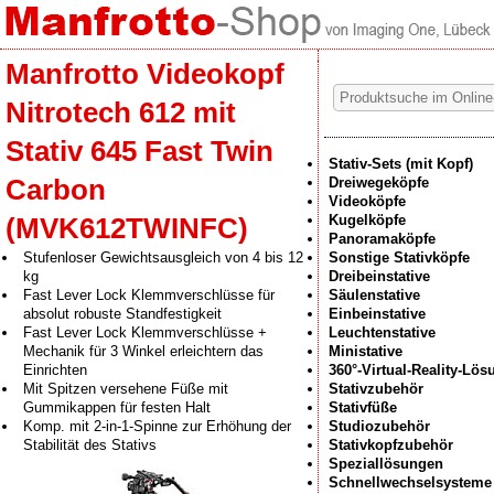
Manfrotto Videokopf
Nitrotech 612 mit
Stativ 645 Fast Twin
Stativ-Sets (mit Kopf)
Carbon
Dreiwegeköpfe
Videoköpfe
Kugelköpfe
(MVK612TWINFC)
Panoramaköpfe
Stufenloser Gewichtsausgleich von 4 bis 12
Sonstige Stativköpfe
kg
Dreibeinstative
Fast Lever Lock Klemmverschlüsse für
Säulenstative
absolut robuste Standfestigkeit
Einbeinstative
Fast Lever Lock Klemmverschlüsse +
Leuchtenstative
Mechanik für 3 Winkel erleichtern das
Ministative
Einrichten
360°-Virtual-Reality-Lö
Mit Spitzen versehene Füße mit
Stativzubehör
Gummikappen für festen Halt
Stativfüße
Komp. mit 2-in-1-Spinne zur Erhöhung der
Studiozubehör
Stabilität des Stativs
Stativkopfzubehör
Speziallösungen
Schnellwechselsysteme