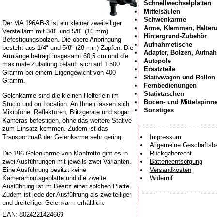
Schnellwechselplatten
Mittelsäulen
Schwenkarme
Der MA 196AB-3 ist ein kleiner zweiteiliger
Arme, Klemmen, Halter
Verstellarm mit 3/8" und 5/8" (16 mm)
Hintergrund-Zubehör
Befestigungsbolzen. Die obere Anbringung
Aufnahmetische
besteht aus 1/4" und 5/8" (28 mm) Zapfen. Die
Adapter, Bolzen, Aufna
Armlänge beträgt insgesamt 60,5 cm und die
Autopole
maximale Zuladung beläuft sich auf 1.500
Ersatzteile
Gramm bei einem Eigengewicht von 400
Stativwagen und Rollen
Gramm.
Fernbedienungen
Stativtaschen
Gelenkarme sind die kleinen Helferlein im
Boden- und Mittelspinn
Studio und on Location. An Ihnen lassen sich
Sonstiges
Mikrofone, Reflektoren, Blitzgeräte und sogar
Kameras befestigen, ohne das weitere Stative
zum Einsatz kommen. Zudem ist das
Transportmaß der Gelenkarme sehr gering.
Impressum
Allgemeine Geschäftsb
Die 196 Gelenkarme von Manfrotto gibt es in
Rückgaberecht
zwei Ausführungen mit jeweils zwei Varianten.
Batterieentsorgung
Eine Ausführung besitzt keine
Versandkosten
Kameramontageplatte und die zweite
Widerruf
Ausführung ist im Besitz einer solchen Platte.
Zudem ist jede der Ausführung als zweiteiliger
und dreiteiliger Gelenkarm erhältlich.
EAN:
8024221424669