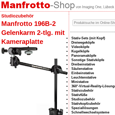
Studiozubehör
Manfrotto 196B-2
Gelenkarm 2-tlg. mit
Stativ-Sets (mit Kopf)
Kameraplatte
Dreiwegeköpfe
Videoköpfe
Kugelköpfe
Panoramaköpfe
Sonstige Stativköpfe
Dreibeinstative
Säulenstative
Einbeinstative
Leuchtenstative
Ministative
360°-Virtual-Reality-Lösun
Stativzubehör
Stativfüße
Studiozubehör
Stativkopfzubehör
Speziallösungen
Schnellwechselsysteme