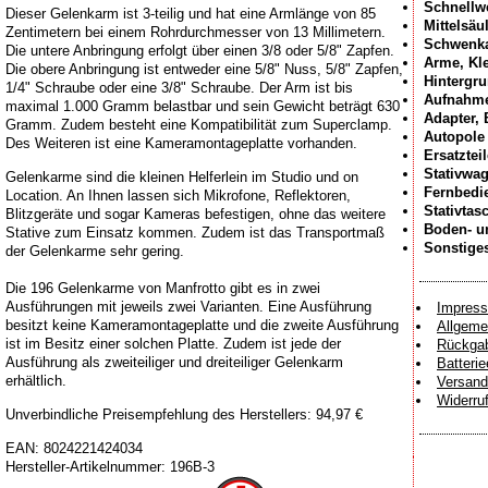
Schnellw
Dieser Gelenkarm ist 3-teilig und hat eine Armlänge von 85
Mittelsäu
Zentimetern bei einem Rohrdurchmesser von 13 Millimetern.
Schwenk
Die untere Anbringung erfolgt über einen 3/8 oder 5/8" Zapfen.
Arme, Kl
Die obere Anbringung ist entweder eine 5/8" Nuss, 5/8" Zapfen,
Hintergr
1/4" Schraube oder eine 3/8" Schraube. Der Arm ist bis
Aufnahme
maximal 1.000 Gramm belastbar und sein Gewicht beträgt 630
Adapter,
Gramm. Zudem besteht eine Kompatibilität zum Superclamp.
Autopole
Des Weiteren ist eine Kameramontageplatte vorhanden.
Ersatztei
Stativwa
Gelenkarme sind die kleinen Helferlein im Studio und on
Fernbedi
Location. An Ihnen lassen sich Mikrofone, Reflektoren,
Stativtas
Blitzgeräte und sogar Kameras befestigen, ohne das weitere
Boden- u
Stative zum Einsatz kommen. Zudem ist das Transportmaß
Sonstige
der Gelenkarme sehr gering.
Die 196 Gelenkarme von Manfrotto gibt es in zwei
Ausführungen mit jeweils zwei Varianten. Eine Ausführung
Impres
besitzt keine Kameramontageplatte und die zweite Ausführung
Allgeme
ist im Besitz einer solchen Platte. Zudem ist jede der
Rückgab
Ausführung als zweiteiliger und dreiteiliger Gelenkarm
Batteri
erhältlich.
Versand
Widerru
Unverbindliche Preisempfehlung des Herstellers: 94,97 €
EAN:
8024221424034
Hersteller-Artikelnummer:
196B-3