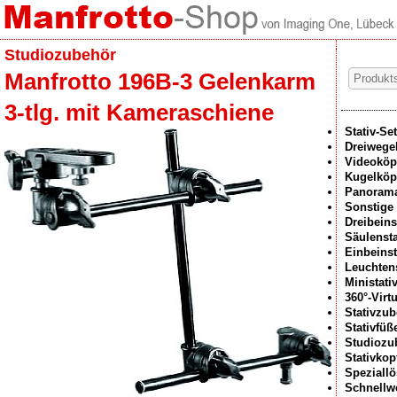
Studiozubehör
Manfrotto 196B-3 Gelenkarm
3-tlg. mit Kameraschiene
Stativ-Se
Dreiwege
Videoköp
Kugelköp
Panoram
Sonstige 
Dreibeins
Säulensta
Einbeinst
Leuchtens
Ministati
360°-Virt
Stativzu
Stativfüß
Studiozu
Stativko
Speziall
Schnellw