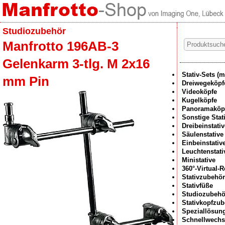
Studiozubehör
Manfrotto 196AB-3
Gelenkarm 3-tlg. M 2x16
Stativ-Sets (m
mm Pin
Dreiwegeköpf
Videoköpfe
Kugelköpfe
Panoramaköp
Sonstige Stat
Dreibeinstativ
Säulenstative
Einbeinstativ
Leuchtenstati
Ministative
360°-Virtual-
Stativzubehör
Stativfüße
Studiozubehö
Stativkopfzu
Speziallösun
Schnellwechs