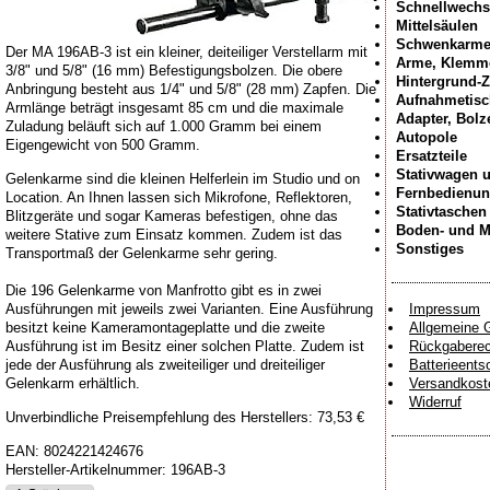
Schnellwechs
Mittelsäulen
Schwenkarm
Der MA 196AB-3 ist ein kleiner, deiteiliger Verstellarm mit
Arme, Klemme
3/8" und 5/8" (16 mm) Befestigungsbolzen. Die obere
Hintergrund-
Anbringung besteht aus 1/4" und 5/8" (28 mm) Zapfen. Die
Aufnahmetisc
Armlänge beträgt insgesamt 85 cm und die maximale
Adapter, Bol
Zuladung beläuft sich auf 1.000 Gramm bei einem
Autopole
Eigengewicht von 500 Gramm.
Ersatzteile
Stativwagen 
Gelenkarme sind die kleinen Helferlein im Studio und on
Fernbedienu
Location. An Ihnen lassen sich Mikrofone, Reflektoren,
Stativtaschen
Blitzgeräte und sogar Kameras befestigen, ohne das
Boden- und M
weitere Stative zum Einsatz kommen. Zudem ist das
Sonstiges
Transportmaß der Gelenkarme sehr gering.
Die 196 Gelenkarme von Manfrotto gibt es in zwei
Ausführungen mit jeweils zwei Varianten. Eine Ausführung
Impressum
besitzt keine Kameramontageplatte und die zweite
Allgemeine 
Ausführung ist im Besitz einer solchen Platte. Zudem ist
Rückgaberec
jede der Ausführung als zweiteiliger und dreiteiliger
Batterieents
Gelenkarm erhältlich.
Versandkost
Widerruf
Unverbindliche Preisempfehlung des Herstellers: 73,53 €
EAN:
8024221424676
Hersteller-Artikelnummer:
196AB-3