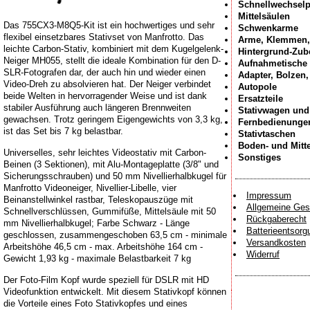
Schnellwechselp
Mittelsäulen
Das 755CX3-M8Q5-Kit ist ein hochwertiges und sehr
Schwenkarme
flexibel einsetzbares Stativset von Manfrotto. Das
Arme, Klemmen,
leichte Carbon-Stativ, kombiniert mit dem Kugelgelenk-
Hintergrund-Zub
Neiger MH055, stellt die ideale Kombination für den D-
Aufnahmetische
SLR-Fotografen dar, der auch hin und wieder einen
Adapter, Bolzen
Video-Dreh zu absolvieren hat. Der Neiger verbindet
Autopole
beide Welten in hervorragender Weise und ist dank
Ersatzteile
stabiler Ausführung auch längeren Brennweiten
Stativwagen und
gewachsen. Trotz geringem Eigengewichts von 3,3 kg,
Fernbedienunge
ist das Set bis 7 kg belastbar.
Stativtaschen
Boden- und Mitt
Universelles, sehr leichtes Videostativ mit Carbon-
Sonstiges
Beinen (3 Sektionen), mit Alu-Montageplatte (3/8" und
Sicherungsschrauben) und 50 mm Nivellierhalbkugel für
Manfrotto Videoneiger, Nivellier-Libelle, vier
Impressum
Beinanstellwinkel rastbar, Teleskopauszüge mit
Allgemeine Ges
Schnellverschlüssen, Gummifüße, Mittelsäule mit 50
Rückgaberecht
mm Nivellierhalbkugel; Farbe Schwarz - Länge
Batterieentsorg
geschlossen, zusammengeschoben 63,5 cm - minimale
Versandkosten
Arbeitshöhe 46,5 cm - max. Arbeitshöhe 164 cm -
Widerruf
Gewicht 1,93 kg - maximale Belastbarkeit 7 kg
Der Foto-Film Kopf wurde speziell für DSLR mit HD
Videofunktion entwickelt. Mit diesem Stativkopf können
die Vorteile eines Foto Stativkopfes und eines