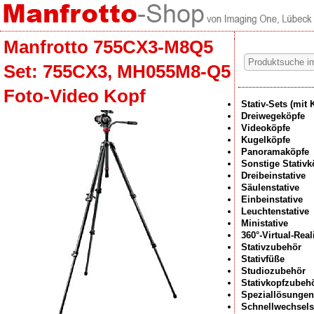
Manfrotto 755CX3-M8Q5
Set: 755CX3, MH055M8-Q5
Foto-Video Kopf
Stativ-Sets (mit 
Dreiwegeköpfe
Videoköpfe
Kugelköpfe
Panoramaköpfe
Sonstige Stativk
Dreibeinstative
Säulenstative
Einbeinstative
Leuchtenstative
Ministative
360°-Virtual-Rea
Stativzubehör
Stativfüße
Studiozubehör
Stativkopfzubeh
Speziallösungen
Schnellwechsel