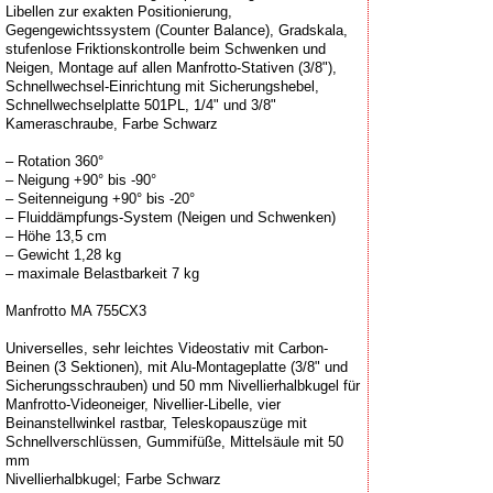
Libellen zur exakten Positionierung,
Gegengewichtssystem (Counter Balance), Gradskala,
stufenlose Friktionskontrolle beim Schwenken und
Neigen, Montage auf allen Manfrotto-Stativen (3/8"),
Schnellwechsel-Einrichtung mit Sicherungshebel,
Schnellwechselplatte 501PL, 1/4" und 3/8"
Kameraschraube, Farbe Schwarz
– Rotation 360°
– Neigung +90° bis -90°
– Seitenneigung +90° bis -20°
– Fluiddämpfungs-System (Neigen und Schwenken)
– Höhe 13,5 cm
– Gewicht 1,28 kg
– maximale Belastbarkeit 7 kg
Manfrotto MA 755CX3
Universelles, sehr leichtes Videostativ mit Carbon-
Beinen (3 Sektionen), mit Alu-Montageplatte (3/8" und
Sicherungsschrauben) und 50 mm Nivellierhalbkugel für
Manfrotto-Videoneiger, Nivellier-Libelle, vier
Beinanstellwinkel rastbar, Teleskopauszüge mit
Schnellverschlüssen, Gummifüße, Mittelsäule mit 50
mm
Nivellierhalbkugel; Farbe Schwarz