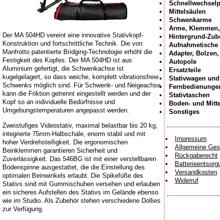
Schnellwechselp
Mittelsäulen
Schwenkarme
Arme, Klemmen,
Der MA 504HD vereint eine innovative Stativkopf-
Hintergrund-Zub
Konstruktion und fortschrittliche Technik. Die von
Aufnahmetische
Manfrotto patentierte Bridging-Technologie erhöht die
Adapter, Bolzen
Festigkeit des Kopfes. Der MA 504HD ist aus
Autopole
Aluminium gefertigt, die Schwenkachse ist
Ersatzteile
kugelgelagert, so dass weiche, komplett vibrationsfreie
Stativwagen und
Schwenks möglich sind. Für Schwenk- und Neigeachse
Fernbedienunge
kann die Friktion getrennt eingestellt werden und der
Stativtaschen
Kopf so an individuelle Bedürfnisse und
Boden- und Mitt
Umgebungstemperaturen angepasst werden.
Sonstiges
Zweistufiges Videostativ, maximal belastbar bis 20 kg,
integrierte 75mm-Halbschale, enorm stabil und mit
Impressum
hoher Verdrehsteifigkeit. Die ergonomischen
Allgemeine Ges
Beinklemmen garantieren Sicherheit und
Rückgaberecht
Zuverlässigkeit. Das 546BG ist mit einer verstellbaren
Batterieentsorg
Bodenspinne ausgestattet, die die Einstellung des
Versandkosten
optimalen Beinwinkels erlaubt. Die Spikefüße des
Widerruf
Stativs sind mit Gummischuhen versehen und erlauben
ein sicheres Aufstellen des Stativs im Gelände ebenso
wie im Studio. Als Zubehör stehen verschiedene Dollies
zur Verfügung.