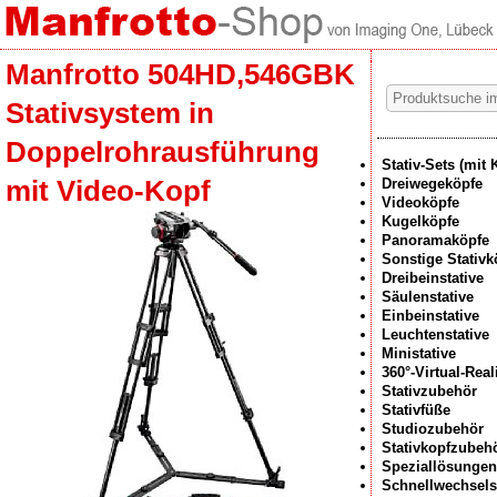
Manfrotto 504HD,546GBK
Stativsystem in
Doppelrohrausführung
Stativ-Sets (mit 
mit Video-Kopf
Dreiwegeköpfe
Videoköpfe
Kugelköpfe
Panoramaköpfe
Sonstige Stativk
Dreibeinstative
Säulenstative
Einbeinstative
Leuchtenstative
Ministative
360°-Virtual-Rea
Stativzubehör
Stativfüße
Studiozubehör
Stativkopfzubeh
Speziallösungen
Schnellwechsel