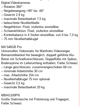
Digital-Videokameras
– Rotation 360°
– Neigebewegung +90° bis -60°
– Gewicht 2,9 kg
– maximale Belastbarkeit 7,5 kg
– beleuchtete Nivellierlibelle
– Neigefriktion: Fluid, stufenlos einstellbar
– Schwenkfriktion: Fluid, stufenlos einstellbar
– Konterbalance in 4 Stufen einstellbar, von 0 bis 7,5 kg
– 75 mm Nivellierhalbkugel
MA 546GB Pro
Universelles Videostativ für Manfrotto Videoneiger,
Beinanstellwinkel frei beweglich, doppelt geführte Alu-
Beine mit Schnellverschlüssen, Doppelfüße mit Spikes,
Bodenspinne im Lieferumfang enthalten, Farbe Schwarz
– Länge geschlossen, zusammengeschoben 69 cm
– minimale Arbeitshöhe 30 cm
– max. Arbeitshöhe 154 cm
– Nivellierhalbkugel 75 mm optional
– Gewicht 3,5 kg
– maximale Belastbarkeit 20 kg
MBAG100PN
Große Stativtasche mit Polsterung und Tragegurt,
Farbe Schwarz