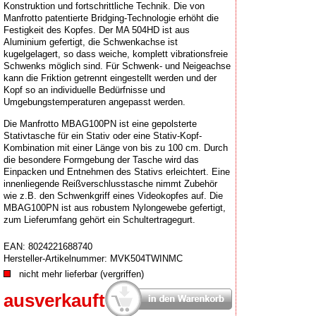
Konstruktion und fortschrittliche Technik. Die von
Manfrotto patentierte Bridging-Technologie erhöht die
Festigkeit des Kopfes. Der MA 504HD ist aus
Aluminium gefertigt, die Schwenkachse ist
kugelgelagert, so dass weiche, komplett vibrationsfreie
Schwenks möglich sind. Für Schwenk- und Neigeachse
kann die Friktion getrennt eingestellt werden und der
Kopf so an individuelle Bedürfnisse und
Umgebungstemperaturen angepasst werden.
Die Manfrotto MBAG100PN ist eine gepolsterte
Stativtasche für ein Stativ oder eine Stativ-Kopf-
Kombination mit einer Länge von bis zu 100 cm. Durch
die besondere Formgebung der Tasche wird das
Einpacken und Entnehmen des Stativs erleichtert. Eine
innenliegende Reißverschlusstasche nimmt Zubehör
wie z.B. den Schwenkgriff eines Videokopfes auf. Die
MBAG100PN ist aus robustem Nylongewebe gefertigt,
zum Lieferumfang gehört ein Schultertragegurt.
EAN:
8024221688740
Hersteller-Artikelnummer:
MVK504TWINMC
nicht mehr lieferbar (vergriffen)
ausverkauft