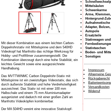
Schnellwechselp
Mittelsäulen
Schwenkarme
Arme, Klemmen,
Hintergrund-Zub
Aufnahmetische
Adapter, Bolzen
Autopole
Ersatzteile
Stativwagen und
Mit dieser Kombination aus einem leichten Carbon-
Fernbedienunge
Doppelrohrstativ mit Mittelspinne und dem 540HD
Stativtaschen
Videokopf hat Manfrotto das richtige Werkzeug für
Boden- und Mitt
Hobby- und Profifilmer zusammengestellt. Die
Sonstiges
Kombination überzeugt durch eine hohe Stabilität, ein
leichtes Gewicht sowie eine ausgezeichnete
Handhabung.
Impressum
Allgemeine Ges
Das MVTTWINMC Carbon Doppelrohr-Stativ mit
Rückgaberecht
Mittelspinne ist ein zweistufiges Videostativ, das sich
Batterieentsorg
durch äußerste Stabilität und hohe Verdrehsteifigkeit
Versandkosten
auszeichnet. Das Stativ ist mit einer 100 mm
Widerruf
Halbschale und einem 75 mm Aluminiumadapter
ausgerüstet und dadurch mit einer großen Zahl an
Manfrotto Videoköpfen kombinierbar.
Der MA 504HD vereint eine innovative Stativkopf-