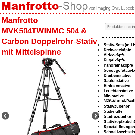
Manfrotto
MVK504TWINMC 504 &
Carbon Doppelrohr-Stativ
Stativ-Sets (mit 
mit Mittelspinne
Dreiwegeköpfe
Videoköpfe
Kugelköpfe
Panoramaköpfe
Sonstige Stativk
Dreibeinstative
Säulenstative
Einbeinstative
Leuchtenstative
Ministative
360°-Virtual-Rea
Stativzubehör
Stativfüße
Studiozubehör
Stativkopfzubeh
Speziallösungen
Schnellwechsel