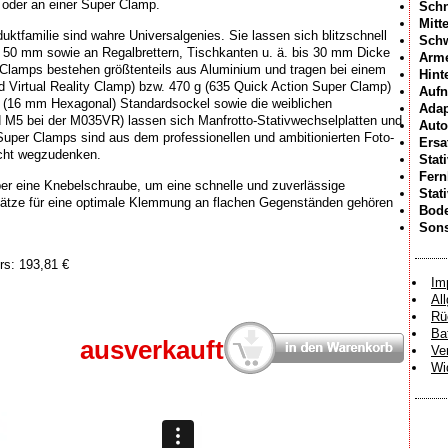
oder an einer Super Clamp.
Schn
Mitt
tfamilie sind wahre Universalgenies. Sie lassen sich blitzschnell
Sch
 50 mm sowie an Regalbrettern, Tischkanten u. ä. bis 30 mm Dicke
Arme
 Clamps bestehen größtenteils aus Aluminium und tragen bei einem
Hint
 Virtual Reality Clamp) bzw. 470 g (635 Quick Action Super Clamp)
Aufn
- (16 mm Hexagonal) Standardsockel sowie die weiblichen
Adap
 M5 bei der M035VR) lassen sich Manfrotto-Stativwechselplatten und
Auto
Super Clamps sind aus dem professionellen und ambitionierten Foto-
Ersa
icht wegzudenken.
Stat
Fer
er eine Knebelschraube, um eine schnelle und zuverlässige
Stat
sätze für eine optimale Klemmung an flachen Gegenständen gehören
Bode
Sons
rs: 193,81 €
Im
Al
Rü
Ba
ausverkauft
Ve
Wi