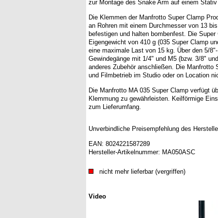
zur Montage des Snake Arm auf einem Stativ 
Die Klemmen der Manfrotto Super Clamp Produk
an Rohren mit einem Durchmesser von 13 bis
befestigen und halten bombenfest. Die Super
Eigengewicht von 410 g (035 Super Clamp und
eine maximale Last von 15 kg. Über den 5/8"
Gewindegänge mit 1/4" und M5 (bzw. 3/8" und
anderes Zubehör anschließen. Die Manfrotto 
und Filmbetrieb im Studio oder on Location n
Die Manfrotto MA 035 Super Clamp verfügt üb
Klemmung zu gewährleisten. Keilförmige Ein
zum Lieferumfang.
Unverbindliche Preisempfehlung des Herstelle
EAN:
8024221587289
Hersteller-Artikelnummer:
MA050ASC
nicht mehr lieferbar (vergriffen)
Video