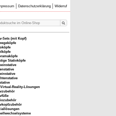
mpressum
Datenschutzerklärung
Widerruf
iv-Sets (mit Kopf)
wegeköpfe
oköpfe
lköpfe
oramaköpfe
tige Stativköpfe
beinstative
enstative
einstative
htenstative
stative
-Virtual-Reality-Lösungen
ivzubehör
ivfüße
iozubehör
ivkopfzubehör
iallösungen
ellwechselsysteme