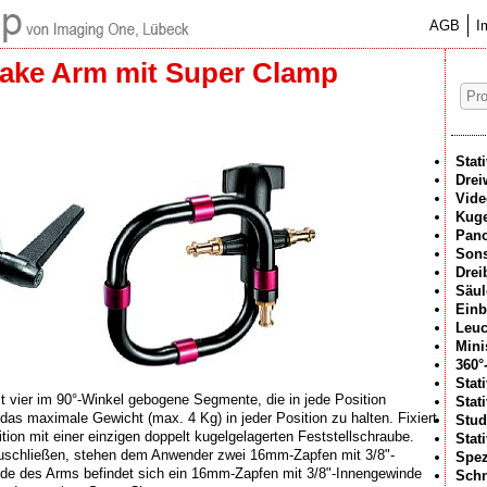
AGB
I
ake Arm mit Super Clamp
Stat
Drei
Vide
Kuge
Pan
Sons
Drei
Säul
Einb
Leuc
Mini
360°
Stat
 vier im 90°-Winkel gebogene Segmente, die in jede Position
Stat
das maximale Gewicht (max. 4 Kg) in jeder Position zu halten. Fixiert
Stud
tion mit einer einzigen doppelt kugelgelagerten Feststellschraube.
Stat
chließen, stehen dem Anwender zwei 16mm-Zapfen mit 3/8"-
Spez
e des Arms befindet sich ein 16mm-Zapfen mit 3/8"-Innengewinde
Schn