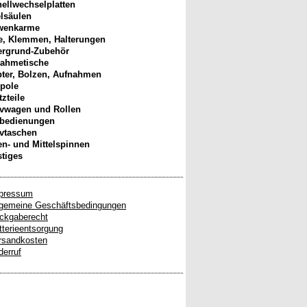
ellwechselplatten
elsäulen
wenkarme
, Klemmen, Halterungen
ergrund-Zubehör
ahmetische
ter, Bolzen, Aufnahmen
pole
tzteile
ivwagen und Rollen
nbedienungen
ivtaschen
n- und Mittelspinnen
tiges
pressum
lgemeine Geschäftsbedingungen
ckgaberecht
tterieentsorgung
rsandkosten
derruf